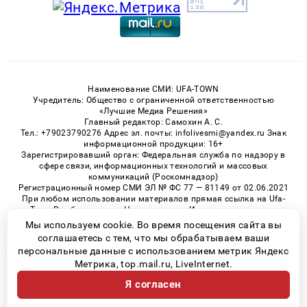
Наименование СМИ: UFA-TOWN
Учредитель: Общество с ограниченной ответственностью
«Лучшие Медиа Решения»
Главный редактор: Самохин А. С.
Тел.: +79023790276 Адрес эл. почты: infolivesmi@yandex.ru Знак
информационной продукции: 16+
Зарегистрировавший орган: Федеральная служба по надзору в
сфере связи, информационных технологий и массовых
коммуникаций (Роскомнадзор)
Регистрационный номер СМИ ЭЛ № ФС 77 — 81149 от 02.06.2021
При любом использовании материалов прямая ссылка на Ufa-
Town.Ru обязательна. Цитирование в Интернете возможно
только при наличии письменного разрешения.
Мы используем cookie. Во время посещения сайта вы
соглашаетесь с тем, что мы обрабатываем ваши
персональные данные с использованием метрик Яндекс
Метрика, top.mail.ru, LiveInternet.
© 2026 «Ufa-Town» | Все права защищены
Я согласен
Возрастная категория сайта 16+
Политика конфиденциальности