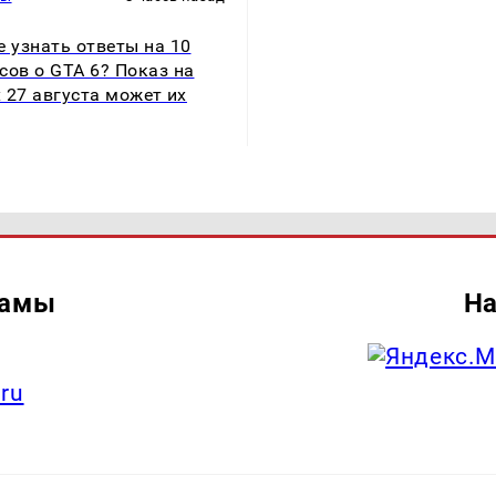
е узнать ответы на 10
сов о GTA 6? Показ на
ix 27 августа может их
ламы
На
.ru