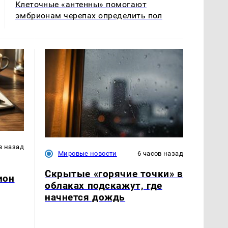
Клеточные «антенны» помогают
эмбрионам черепах определить пол
в назад
Мировые новости
6 часов назад
Скрытые «горячие точки» в
ион
облаках подскажут, где
начнется дождь