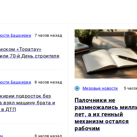
вости Башкирии
7 часов назад
мском «Торатау»
или 70-й День строителя
вости Башкирии
8 часов назад
Мировые новости
5 часо
кирии подросток без
Палочники не
а взял машину брата и
размножались милл
 в ДТП
лет, а их генный
механизм остался
рабочим
ры
8 часов назад