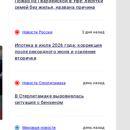
Пожар на Гвардейской в Уфе: десятки
семей без жилья, названа причина
Новости России
2 дня назад
Ипотека в июле 2026 года: коррекция
после рекордного июня и усиление
вторички
Новости Стерлитамака
день назад
В Стерлитамаке выровнялась
ситуация с бензином
В ОАЭ произошло
В магазинах России
жестокое убийство
ажиотаж из-за этого
криптомиллионера
продукта: что купить?
Мировые новости
день назад