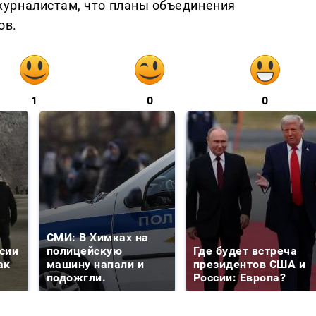
урналистам, что планы объединения
ов.
1
0
0
СМИ: В Химках на
сии
полицейскую
Где будет встреча
ак
машину напали и
президентов США и
подожгли.
России: Европа?