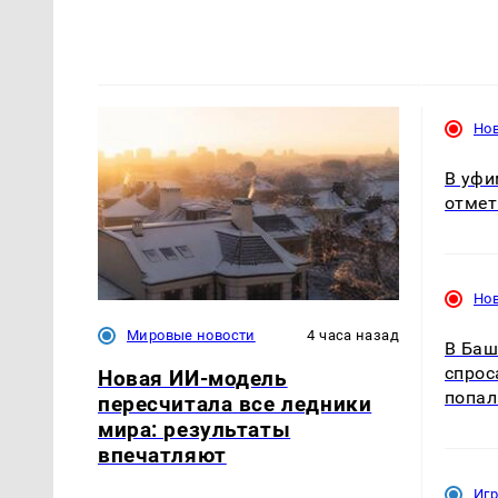
Но
В уфи
отмет
Но
Мировые новости
4 часа назад
В Баш
спрос
Новая ИИ-модель
попал
пересчитала все ледники
мира: результаты
впечатляют
Иг