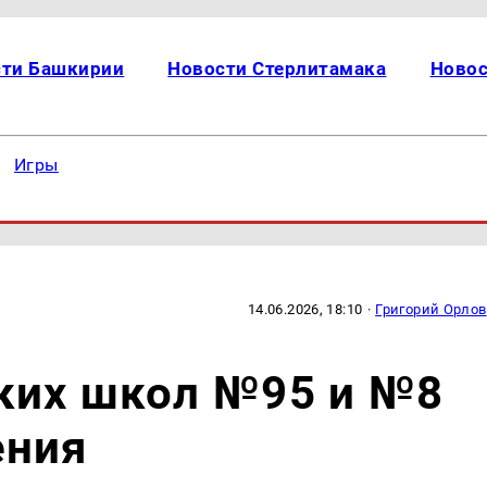
сти Башкирии
Новости Стерлитамака
Новос
Игры
14.06.2026, 18:10
·
Григорий Орлов
ких школ №95 и №8
ения