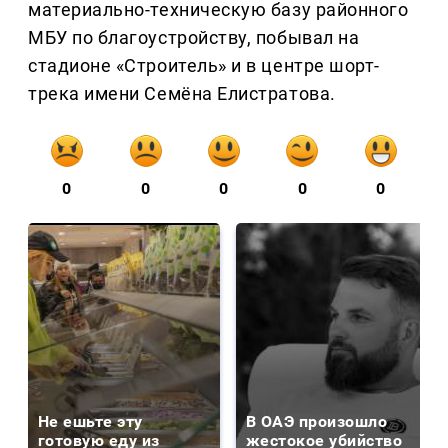
материально-техническую базу районного
МБУ по благоустройству, побывал на
стадионе «Строитель» и в центре шорт-
трека имени Семёна Елистратова.
0
0
0
0
0
Не ешьте эту
В ОАЭ произошло
готовую еду из
жестокое убийство