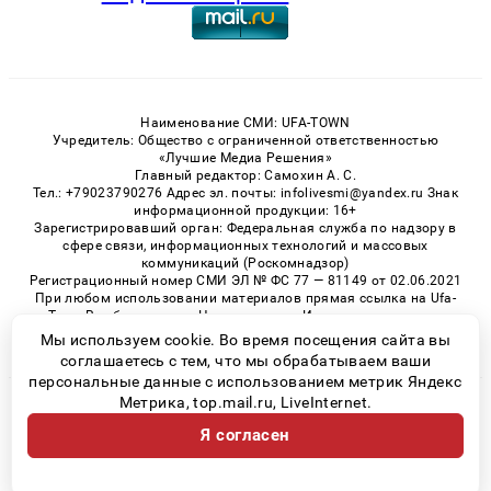
Наименование СМИ: UFA-TOWN
Учредитель: Общество с ограниченной ответственностью
«Лучшие Медиа Решения»
Главный редактор: Самохин А. С.
Тел.: +79023790276 Адрес эл. почты: infolivesmi@yandex.ru Знак
информационной продукции: 16+
Зарегистрировавший орган: Федеральная служба по надзору в
сфере связи, информационных технологий и массовых
коммуникаций (Роскомнадзор)
Регистрационный номер СМИ ЭЛ № ФС 77 — 81149 от 02.06.2021
При любом использовании материалов прямая ссылка на Ufa-
Town.Ru обязательна. Цитирование в Интернете возможно
только при наличии письменного разрешения.
Мы используем cookie. Во время посещения сайта вы
соглашаетесь с тем, что мы обрабатываем ваши
персональные данные с использованием метрик Яндекс
Метрика, top.mail.ru, LiveInternet.
© 2026 «Ufa-Town» | Все права защищены
Я согласен
Возрастная категория сайта 16+
Политика конфиденциальности