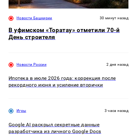
Новости Башкирии
30 минут назад
В уфимском «Торатау» отметили 70-й
День строителя
Новости России
2 дня назад
Ипотека в июле 2026 года: коррекция после
рекордного июня и усиление вторички
Игры
3 часа назад
Google AI раскрыл секретные данные
разработчика из личного Google Docs