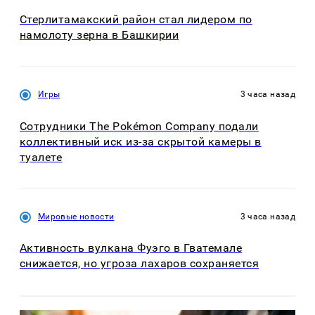
Стерлитамакский район стал лидером по
намолоту зерна в Башкирии
Игры
3 часа назад
Сотрудники The Pokémon Company подали
коллективный иск из-за скрытой камеры в
туалете
Мировые новости
3 часа назад
Активность вулкана Фуэго в Гватемале
снижается, но угроза лахаров сохраняется