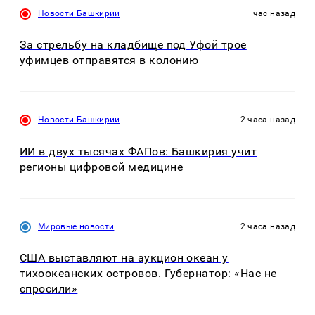
Новости Башкирии
час назад
За стрельбу на кладбище под Уфой трое
уфимцев отправятся в колонию
Новости Башкирии
2 часа назад
ИИ в двух тысячах ФАПов: Башкирия учит
регионы цифровой медицине
Мировые новости
2 часа назад
США выставляют на аукцион океан у
тихоокеанских островов. Губернатор: «Нас не
спросили»