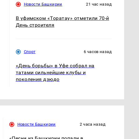
Новости Башкирии
21 час назад
В уфимском «Торатау» отметили 70-й
День строителя
Спорт
6 часов назад
«День борьбы» в Уфе собрал на
татами сильнейшие клубы и
поколения дзюдо
Новости Башкирии
2 часа назад
«Песни из Башкирии попали в