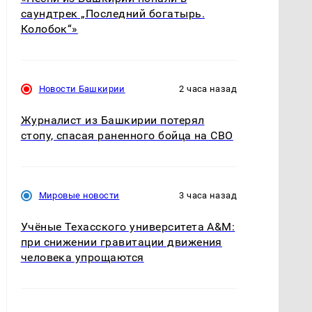
саундтрек „Последний богатырь.
Колобок“»
Новости Башкирии
2 часа назад
Журналист из Башкирии потерял
стопу, спасая раненного бойца на СВО
Мировые новости
3 часа назад
Учёные Техасского университета A&M:
при снижении гравитации движения
человека упрощаются