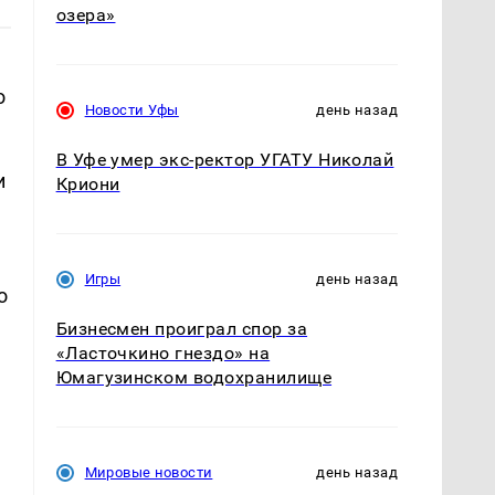
озера»
о
Новости Уфы
день назад
В Уфе умер экс-ректор УГАТУ Николай
и
Криони
Игры
день назад
о
Бизнесмен проиграл спор за
«Ласточкино гнездо» на
Юмагузинском водохранилище
Мировые новости
день назад