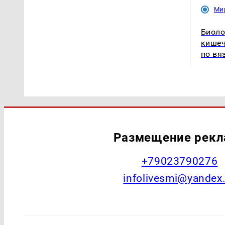
Ми
Биоло
кишеч
по вя
Размещение рек
+79023790276
infolivesmi@yandex