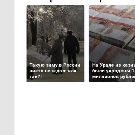
0
1
Такую зиму в России
На Урале из казн
никто не ждал: как
были украдены 1
так?!
миллионов рубле