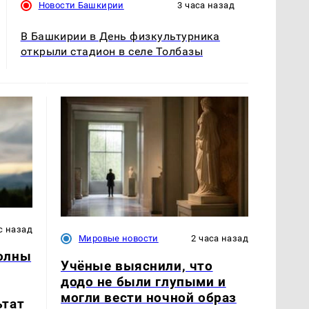
Новости Башкирии
3 часа назад
В Башкирии в День физкультурника
открыли стадион в селе Толбазы
с назад
Мировые новости
2 часа назад
олны
Учёные выяснили, что
додо не были глупыми и
могли вести ночной образ
ьтат