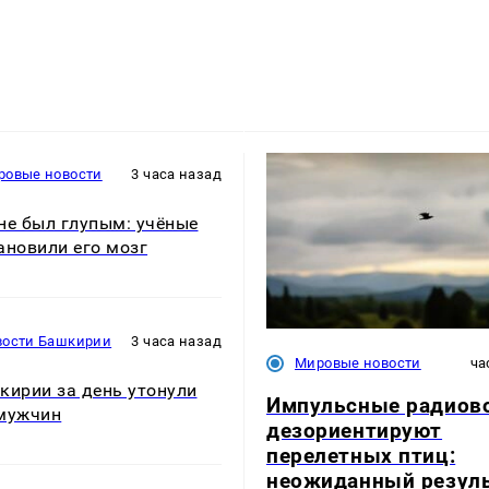
ровые новости
3 часа назад
не был глупым: учёные
ановили его мозг
вости Башкирии
3 часа назад
Мировые новости
ча
кирии за день утонули
Импульсные радиов
мужчин
дезориентируют
перелетных птиц:
неожиданный резул