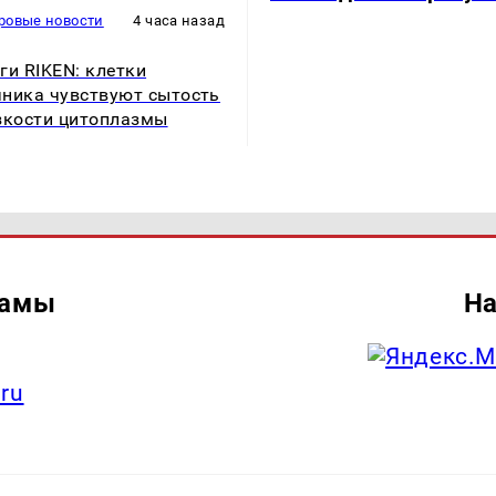
ровые новости
4 часа назад
ги RIKEN: клетки
ника чувствуют сытость
зкости цитоплазмы
ламы
На
.ru