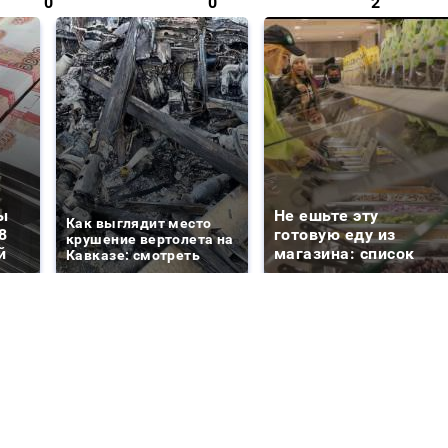
0
0
2
ы
Не ешьте эту
Как выглядит место
8
готовую еду из
крушение вертолета на
й
магазина: список
Кавказе: смотреть