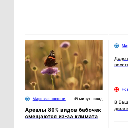
Ми
Додо 
восст
Но
Мировые новости
49 минут назад
В Баш
двое 
Ареалы 80% видов бабочек
смещаются из-за климата