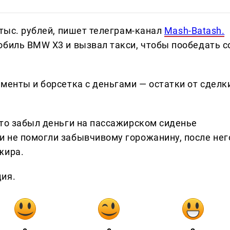
 тыс. рублей, пишет телеграм-канал
Mash-Batash.
обиль BMW X3 и вызвал такси, чтобы пообедать с
менты и борсетка с деньгами — остатки от сделк
что забыл деньги на пассажирском сиденье
 не помогли забывчивому горожанину, после нег
жира.
ция.