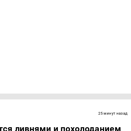
25 минут назад
тся ливнями и похолоданием