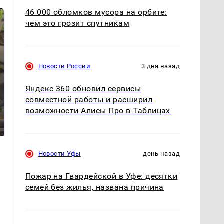
46 000 обломков мусора на орбите:
чем это грозит спутникам
Новости России
3 дня назад
Яндекс 360 обновил сервисы
совместной работы и расширил
В ОАЭ произошло
возможности Алисы Про в Таблицах
Все новости по
жестокое убийство
падению вертолета на
криптомиллионера
Кавказе: читать здесь
Новости Уфы
день назад
Пожар на Гвардейской в Уфе: десятки
семей без жилья, названа причина