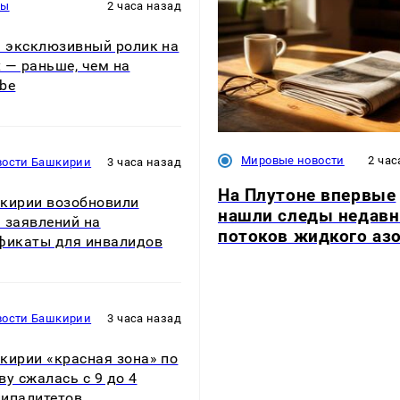
ры
2 часа назад
: эксклюзивный ролик на
ix — раньше, чем на
be
Мировые новости
2 час
вости Башкирии
3 часа назад
На Плутоне впервые
кирии возобновили
нашли следы недавн
 заявлений на
потоков жидкого аз
фикаты для инвалидов
вости Башкирии
3 часа назад
кирии «красная зона» по
ву сжалась с 9 до 4
ипалитетов