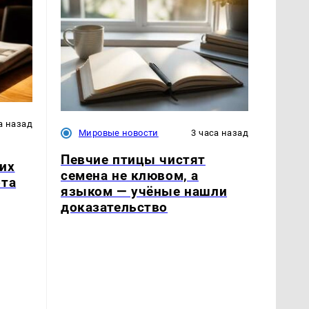
а назад
Мировые новости
3 часа назад
Певчие птицы чистят
их
семена не клювом, а
ота
языком — учёные нашли
доказательство