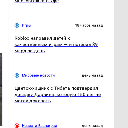
многоэтажки в Уфе
Игры
18 часов назад
Roblox направил детей к
качественным играм — и потерял $9
млрд за день
Мировые новости
день назад
Цветок-хищник с Тибета подтвердил
догадку Дарвина, которую 150 лет не
могли доказать
На Урале из казны
Как выглядит место
были украдены 18
крушение вертолета на
миллионов рублей
Кавказе: смотреть
Новости Башкирии
день назад