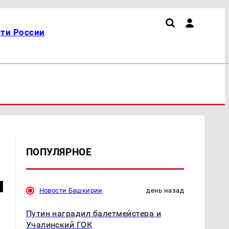
ти России
ПОПУЛЯРНОЕ
я
Новости Башкирии
день назад
Путин наградил балетмейстера и
Учалинский ГОК