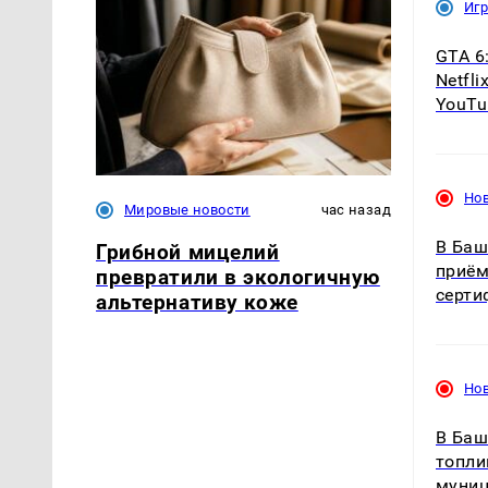
Иг
GTA 6
Netfl
YouTu
Но
Мировые новости
час назад
В Баш
Грибной мицелий
приём
превратили в экологичную
серти
альтернативу коже
Но
В Баш
топли
муниц