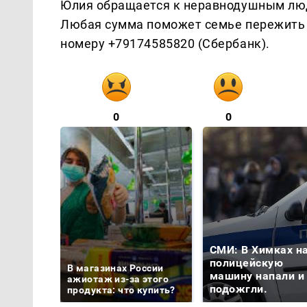
Юлия обращается к неравнодушным люд
Любая сумма поможет семье пережить 
номеру +79174585820 (Сбербанк).
0
0
СМИ: В Химках н
полицейскую
В магазинах России
машину напали и
ажиотаж из-за этого
подожгли.
продукта: что купить?