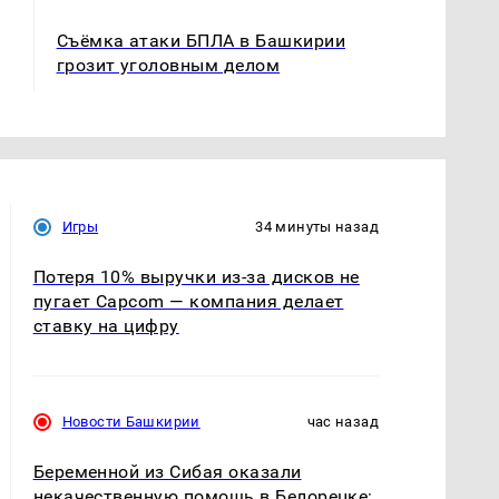
Съёмка атаки БПЛА в Башкирии
грозит уголовным делом
Игры
34 минуты назад
Потеря 10% выручки из-за дисков не
пугает Capcom — компания делает
ставку на цифру
Новости Башкирии
час назад
Беременной из Сибая оказали
некачественную помощь в Белорецке: