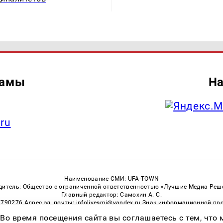
ламы
На
.ru
Наименование СМИ: UFA-TOWN
дитель: Общество с ограниченной ответственностью «Лучшие Медиа Реш
Главный редактор: Самохин А. С.
3790276 Адрес эл. почты: infolivesmi@yandex.ru Знак информационной пр
ная служба по надзору в сфере связи, информационных технологий и м
 Во время посещения сайта вы соглашаетесь с тем, чт
Регистрационный номер СМИ ЭЛ № ФС 77 — 81149 от 02.06.2021