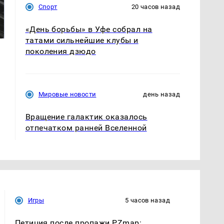
СМИ: В Химках на
Спорт
20 часов назад
полицейскую
В магазинах России
машину напали и
ажиотаж из-за этого
подожгли.
«День борьбы» в Уфе собрал на
продукта: что купить?
татами сильнейшие клубы и
поколения дзюдо
Мировые новости
день назад
Вращение галактик оказалось
отпечатком ранней Вселенной
Игры
5 часов назад
Петиция после пропажи PZmap: