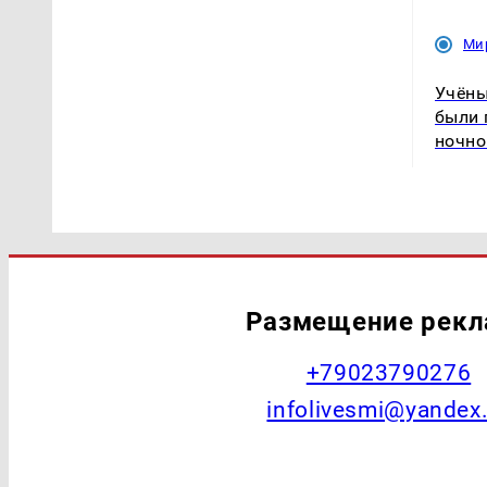
Ми
Учёны
были 
ночно
Размещение рек
+79023790276
infolivesmi@yandex