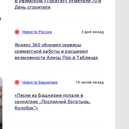
В уфимском «Торатау» отметили 70-й
День строителя
а
Новости России
3 дня назад
Яндекс 360 обновил сервисы
совместной работы и расширил
возможности Алисы Про в Таблицах
Новости Башкирии
15 часов назад
«Песни из Башкирии попали в
саундтрек „Последний богатырь.
Колобок“»