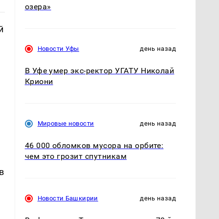
озера»
й
Новости Уфы
день назад
В Уфе умер экс-ректор УГАТУ Николай
Криони
Мировые новости
день назад
46 000 обломков мусора на орбите:
чем это грозит спутникам
в
Новости Башкирии
день назад