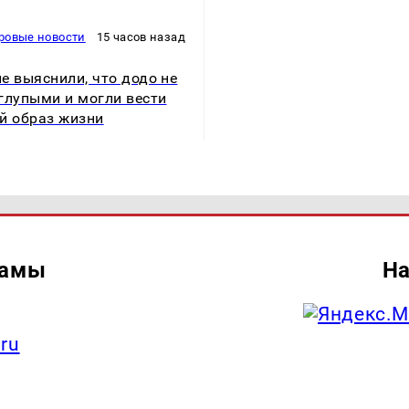
ровые новости
15 часов назад
е выяснили, что додо не
глупыми и могли вести
й образ жизни
ламы
На
.ru