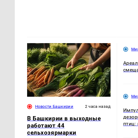
Ми
Ареал
смеща
Ми
Новости Башкирии
2 часа назад
Импу
дезор
В Башкирии в выходные
птиц:
работают 44
сельхозярмарки