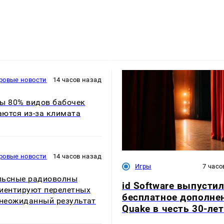
ровые новости
14 часов назад
ы 80% видов бабочек
ются из-за климата
ровые новости
14 часов назад
Игры
7 часо
льсные радиоволны
id Software выпусти
иентируют перелетных
бесплатное дополне
 неожиданный результат
Quake в честь 30-ле