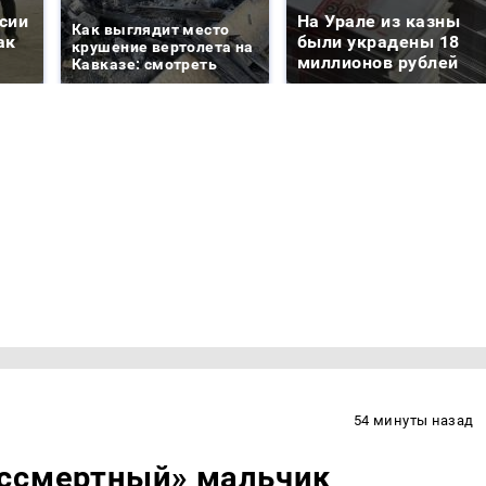
сии
На Урале из казны
Как выглядит место
ак
были украдены 18
крушение вертолета на
миллионов рублей
Кавказе: смотреть
54 минуты назад
ессмертный» мальчик