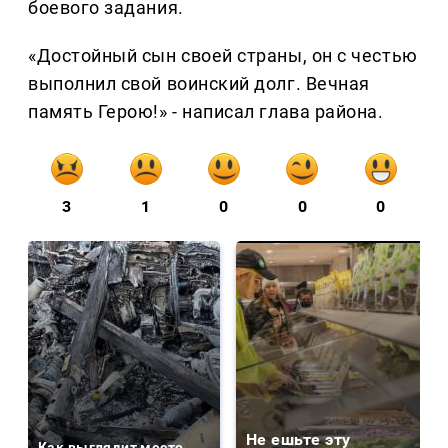
боевого задания.
«Достойный сын своей страны, он с честью
выполнил свой воинский долг. Вечная
память Герою!» - написал глава района.
3
1
0
0
0
Не ешьте эту
Как выглядит место