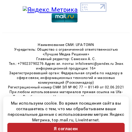
Наименование СМИ: UFA-TOWN
Учредитель: Общество с ограниченной ответственностью
«Лучшие Медиа Решения»
Главный редактор: Самохин А. С.
Тел.: +79023790276 Адрес эл. почты: infolivesmi@yandex.ru Знак
информационной продукции: 16+
Зарегистрировавший орган: Федеральная служба по надзору в
сфере связи, информационных технологий и массовых
коммуникаций (Роскомнадзор)
Регистрационный номер СМИ ЭЛ № ФС 77 — 81149 от 02.06.2021
При любом использовании материалов прямая ссылка на Ufa-
Town.Ru обязательна. Цитирование в Интернете возможно
только при наличии письменного разрешения.
Мы используем cookie. Во время посещения сайта вы
соглашаетесь с тем, что мы обрабатываем ваши
персональные данные с использованием метрик Яндекс
Метрика, top.mail.ru, LiveInternet.
© 2026 «Ufa-Town» | Все права защищены
Я согласен
Возрастная категория сайта 16+