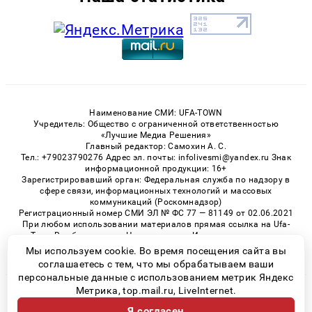
Наименование СМИ: UFA-TOWN
Учредитель: Общество с ограниченной ответственностью
«Лучшие Медиа Решения»
Главный редактор: Самохин А. С.
Тел.: +79023790276 Адрес эл. почты: infolivesmi@yandex.ru Знак
информационной продукции: 16+
Зарегистрировавший орган: Федеральная служба по надзору в
сфере связи, информационных технологий и массовых
коммуникаций (Роскомнадзор)
Регистрационный номер СМИ ЭЛ № ФС 77 — 81149 от 02.06.2021
При любом использовании материалов прямая ссылка на Ufa-
Town.Ru обязательна. Цитирование в Интернете возможно
только при наличии письменного разрешения.
Мы используем cookie. Во время посещения сайта вы
соглашаетесь с тем, что мы обрабатываем ваши
персональные данные с использованием метрик Яндекс
Метрика, top.mail.ru, LiveInternet.
© 2026 «Ufa-Town» | Все права защищены
Я согласен
Возрастная категория сайта 16+