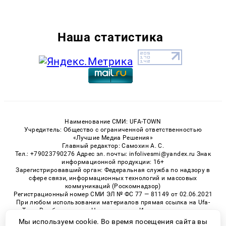
Наша статистика
Наименование СМИ: UFA-TOWN
Учредитель: Общество с ограниченной ответственностью
«Лучшие Медиа Решения»
Главный редактор: Самохин А. С.
Тел.: +79023790276 Адрес эл. почты: infolivesmi@yandex.ru Знак
информационной продукции: 16+
Зарегистрировавший орган: Федеральная служба по надзору в
сфере связи, информационных технологий и массовых
коммуникаций (Роскомнадзор)
Регистрационный номер СМИ ЭЛ № ФС 77 — 81149 от 02.06.2021
При любом использовании материалов прямая ссылка на Ufa-
Town.Ru обязательна. Цитирование в Интернете возможно
только при наличии письменного разрешения.
Мы используем cookie. Во время посещения сайта вы