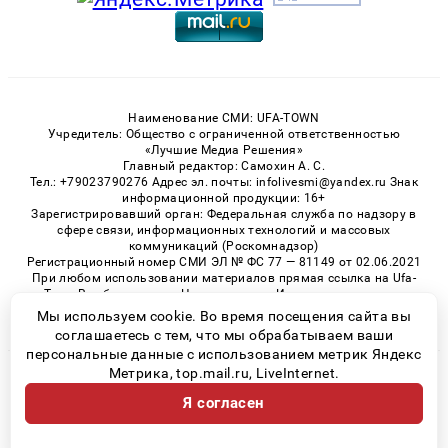
Наименование СМИ: UFA-TOWN
Учредитель: Общество с ограниченной ответственностью
«Лучшие Медиа Решения»
Главный редактор: Самохин А. С.
Тел.: +79023790276 Адрес эл. почты: infolivesmi@yandex.ru Знак
информационной продукции: 16+
Зарегистрировавший орган: Федеральная служба по надзору в
сфере связи, информационных технологий и массовых
коммуникаций (Роскомнадзор)
Регистрационный номер СМИ ЭЛ № ФС 77 — 81149 от 02.06.2021
При любом использовании материалов прямая ссылка на Ufa-
Town.Ru обязательна. Цитирование в Интернете возможно
только при наличии письменного разрешения.
Мы используем cookie. Во время посещения сайта вы
соглашаетесь с тем, что мы обрабатываем ваши
персональные данные с использованием метрик Яндекс
Метрика, top.mail.ru, LiveInternet.
© 2026 «Ufa-Town» | Все права защищены
Я согласен
Возрастная категория сайта 16+
Политика конфиденциальности