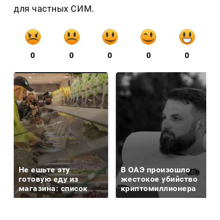
для частных СИМ.
0
0
0
0
0
Не ешьте эту
В ОАЭ произошло
готовую еду из
жестокое убийство
магазина: список
криптомиллионера