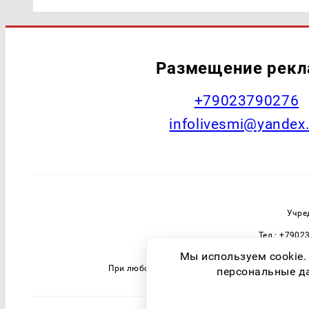
Размещение рек
+79023790276
infolivesmi@yandex
Учре
Тел.: +7902
Зарегистрировавший орган: Федераль
Мы используем cookie.
При любом использовании материалов прямая 
персональные дан