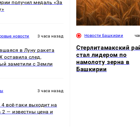
рии получил медаль «За
у»
Новости Башкирии
ча
ровые новости
3 часа назад
Стерлитамакский ра
вшаяся в Луну ракета
стал лидером по
X оставила след,
намолоту зерна в
ый заметили с Земли
Башкирии
ры
3 часа назад
o 4 всё-таки выходит на
h 2 — известны цена и