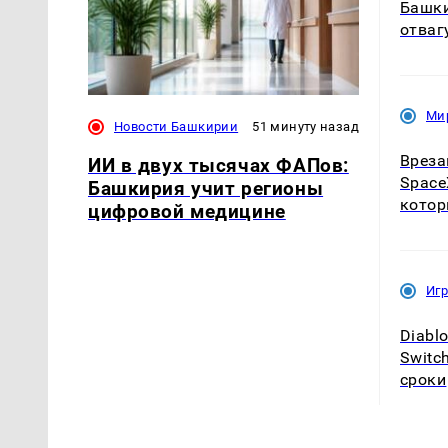
Башки
отваг
Ми
Новости Башкирии
51 минуту назад
Вреза
ИИ в двух тысячах ФАПов:
Space
Башкирия учит регионы
котор
цифровой медицине
Иг
Diabl
Switc
сроки