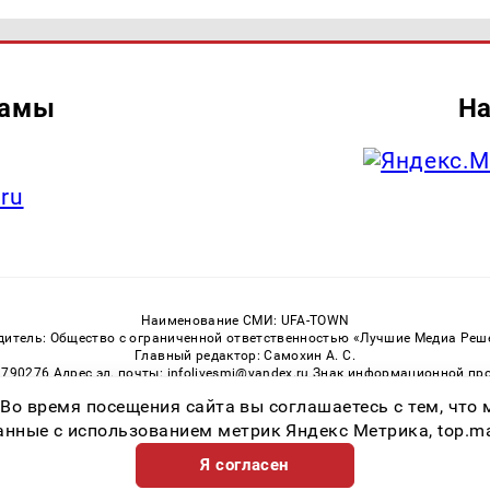
ламы
На
.ru
Наименование СМИ: UFA-TOWN
дитель: Общество с ограниченной ответственностью «Лучшие Медиа Реш
Главный редактор: Самохин А. С.
3790276 Адрес эл. почты: infolivesmi@yandex.ru Знак информационной пр
ная служба по надзору в сфере связи, информационных технологий и м
 Во время посещения сайта вы соглашаетесь с тем, чт
Регистрационный номер СМИ ЭЛ № ФС 77 — 81149 от 02.06.2021
ссылка на Ufa-Town.Ru обязательна. Цитирование в Интернете возможно
ные с использованием метрик Яндекс Метрика, top.mail.
Я согласен