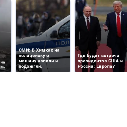
СМИ: В Химках на
полицейскую
Где будет встреча
машину напали и
президентов США и
 на
подожгли.
России: Европа?
есь