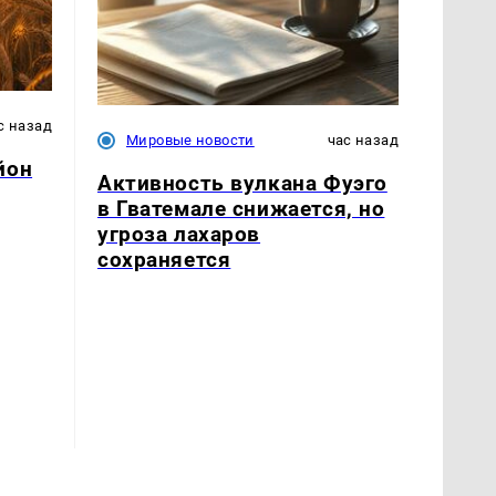
с назад
Мировые новости
час назад
йон
Активность вулкана Фуэго
в Гватемале снижается, но
угроза лахаров
сохраняется