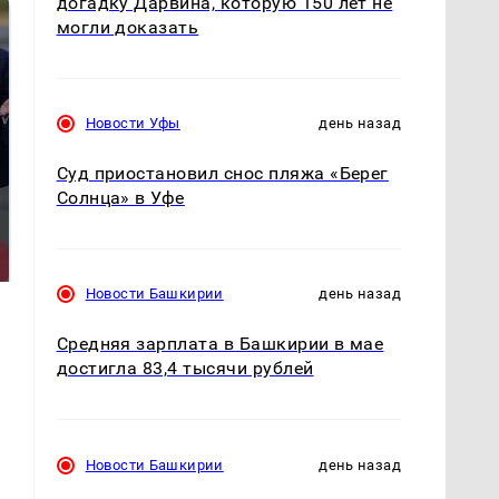
догадку Дарвина, которую 150 лет не
могли доказать
Новости Уфы
день назад
Суд приостановил снос пляжа «Берег
Солнца» в Уфе
На Урале из казны
Как выглядит место
были украдены 18
крушение вертолета на
миллионов рублей
Кавказе: смотреть
Новости Башкирии
день назад
Средняя зарплата в Башкирии в мае
достигла 83,4 тысячи рублей
Новости Башкирии
день назад