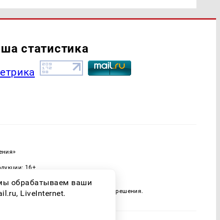
ша статистика
ения»
одукции: 16+
ассовых коммуникаций (Роскомнадзор)
о мы обрабатываем ваши
 только при наличии письменного разрешения.
ru, LiveInternet.