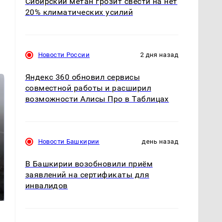
Сибирский метан грозит свести на нет
20% климатических усилий
Новости России
2 дня назад
Яндекс 360 обновил сервисы
совместной работы и расширил
возможности Алисы Про в Таблицах
Новости Башкирии
день назад
В Башкирии возобновили приём
Таких событий не
заявлений на сертификаты для
В магазинах России
было с 1945: чего
ажиотаж из-за этого
инвалидов
ждать всем нам?
продукта: что купить?