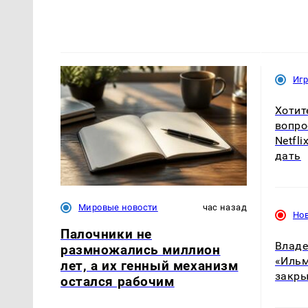
Иг
Хотит
вопро
Netfl
дать
Мировые новости
час назад
Но
Палочники не
Владе
размножались миллион
«Ильм
лет, а их генный механизм
закры
остался рабочим