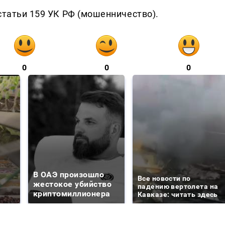
статьи 159 УК РФ (мошенничество).
0
0
0
В ОАЭ произошло
Все новости по
жестокое убийство
падению вертолета на
криптомиллионера
Кавказе: читать здесь