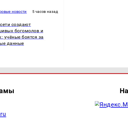
ровые новости
5 часов назад
сети создают
ивых богомолов и
к: учёные боятся за
ые данные
ламы
На
.ru