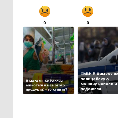
0
0
СМИ: В Химках н
полицейскую
В магазинах России
машину напали и
ажиотаж из-за этого
подожгли.
продукта: что купить?