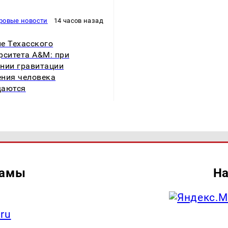
ровые новости
14 часов назад
е Техасского
рситета A&M: при
нии гравитации
ния человека
щаются
ламы
На
.ru