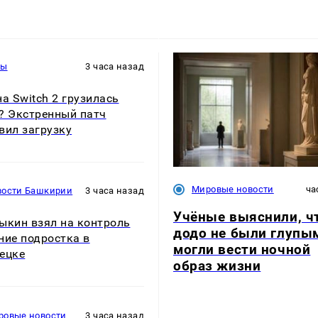
ры
3 часа назад
на Switch 2 грузилась
? Экстренный патч
вил загрузку
Мировые новости
ча
вости Башкирии
3 часа назад
Учёные выяснили, ч
ыкин взял на контроль
додо не были глупы
ние подростка в
могли вести ночной
ецке
образ жизни
ровые новости
3 часа назад