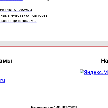
ги RIKEN: клетки
ника чувствуют сытость
зкости цитоплазмы
ламы
На
.ru
Наименование СМИ: UFA-TOWN