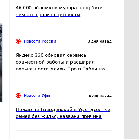
46 000 обломков мусора на орбите:
чем это грозит спутникам
Новости России
3 дня назад
Яндекс 360 обновил сервисы
совместной работы и расширил
возможности Алисы Про в Таблицах
Не ешьте эту
В ОАЭ произошло
готовую еду из
жестокое убийство
магазина: список
криптомиллионера
Новости Уфы
день назад
Пожар на Гвардейской в Уфе: десятки
семей без жилья, названа причина