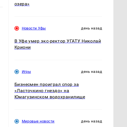
озера»
Новости Уфы
день назад
В Уфе умер экс-ректор УГАТУ Николай
Криони
Игры
день назад
Бизнесмен проиграл спор за
«Ласточкино гнездо» на
Юмагузинском водохранилище
Мировые новости
день назад