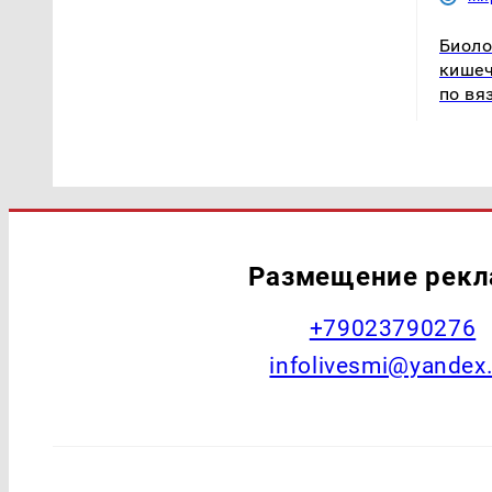
Биоло
кишеч
по вя
Размещение рек
+79023790276
infolivesmi@yandex