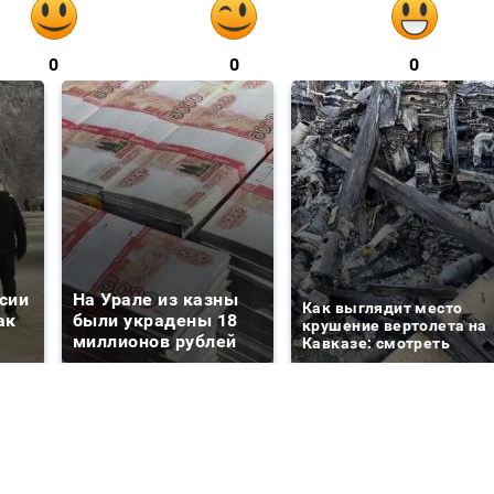
0
0
0
сии
На Урале из казны
Как выглядит место
ак
были украдены 18
крушение вертолета на
миллионов рублей
Кавказе: смотреть