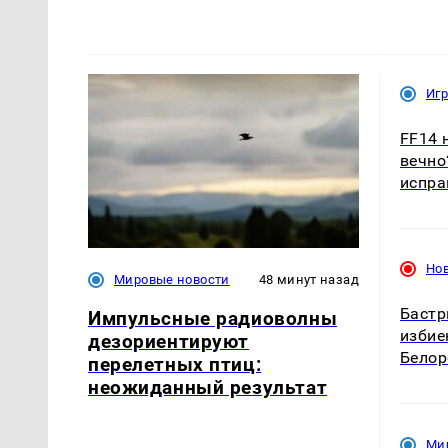
Иг
FF14 
вечно
испра
Но
Мировые новости
48 минут назад
Бастр
Импульсные радиоволны
избие
дезориентируют
Белор
перелетных птиц:
неожиданный результат
Ми