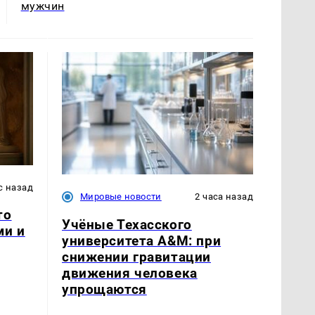
мужчин
с назад
Мировые новости
2 часа назад
то
Учёные Техасского
ми и
университета A&M: при
снижении гравитации
движения человека
упрощаются