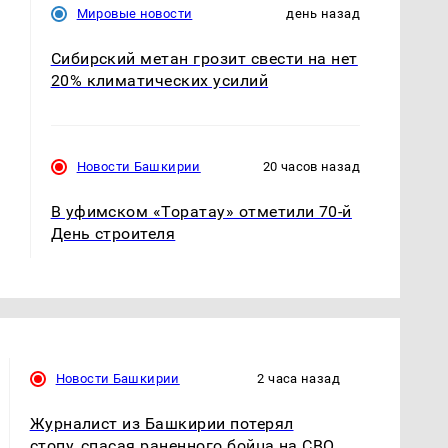
Мировые новости
день назад
Сибирский метан грозит свести на нет
20% климатических усилий
Новости Башкирии
20 часов назад
В уфимском «Торатау» отметили 70-й
День строителя
Новости Башкирии
2 часа назад
Журналист из Башкирии потерял
стопу, спасая раненного бойца на СВО