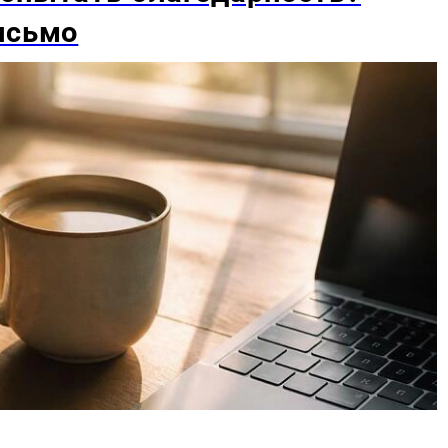
исьмо