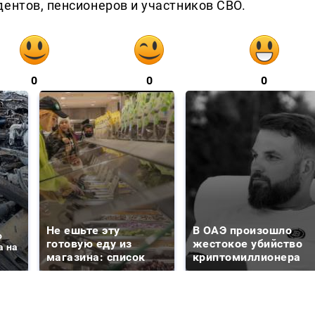
ентов, пенсионеров и участников СВО.
0
0
0
Не ешьте эту
В ОАЭ произошло
о
готовую еду из
жестокое убийство
а на
магазина: список
криптомиллионера