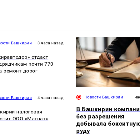
вости Башкирии
3 часа назад
иравтодор» отдаст
дрядчикам почти 770
а ремонт дорог
Новости Башкирии
ча
вости Башкирии
4 часа назад
В Башкирии компани
кирии налоговая
без разрешения
отит ООО «Магнат»
добывала бокситну
руду