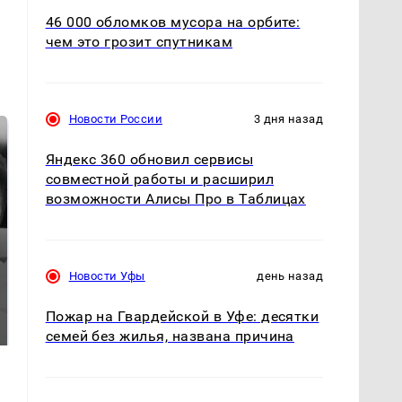
46 000 обломков мусора на орбите:
чем это грозит спутникам
Новости России
3 дня назад
Яндекс 360 обновил сервисы
совместной работы и расширил
возможности Алисы Про в Таблицах
СМИ: В Химках на
Новости Уфы
день назад
полицейскую
В магазинах России
машину напали и
ажиотаж из-за этого
Пожар на Гвардейской в Уфе: десятки
подожгли.
продукта: что купить?
семей без жилья, названа причина