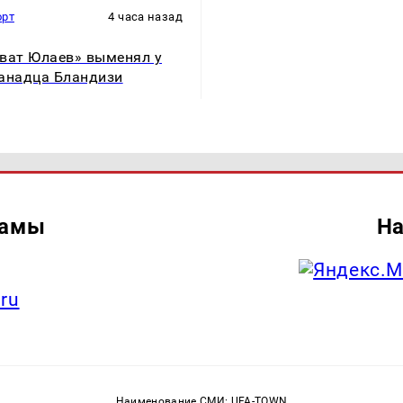
орт
4 часа назад
ват Юлаев» выменял у
анадца Бландизи
ламы
На
.ru
Наименование СМИ: UFA-TOWN