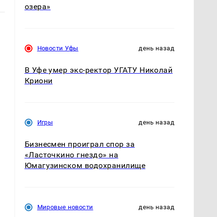
озера»
Новости Уфы
день назад
В Уфе умер экс-ректор УГАТУ Николай
Криони
Игры
день назад
Бизнесмен проиграл спор за
«Ласточкино гнездо» на
Юмагузинском водохранилище
Мировые новости
день назад