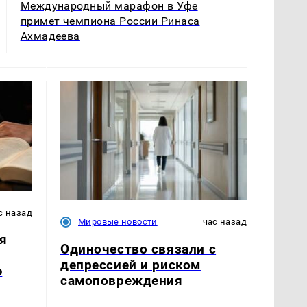
Международный марафон в Уфе
примет чемпиона России Ринаса
Ахмадеева
с назад
Мировые новости
час назад
я
Одиночество связали с
депрессией и риском
ю
самоповреждения