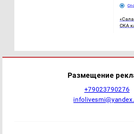
Сп
«Сала
СКА к
Размещение рек
+79023790276
infolivesmi@yandex