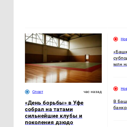
Но
«Башк
субпо
млн н
Но
Спорт
час назад
В Баш
«День борьбы» в Уфе
банкр
собрал на татами
сильнейшие клубы и
поколения дзюдо