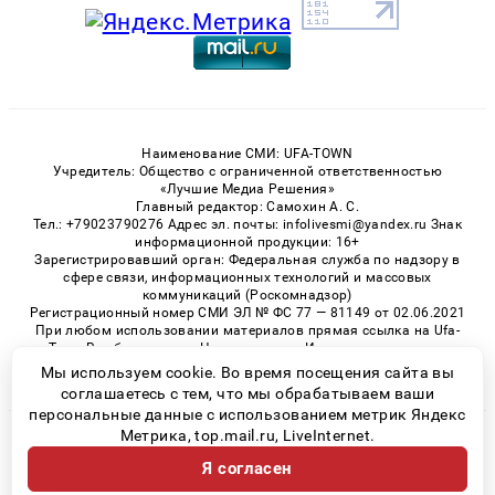
Наименование СМИ: UFA-TOWN
Учредитель: Общество с ограниченной ответственностью
«Лучшие Медиа Решения»
Главный редактор: Самохин А. С.
Тел.: +79023790276 Адрес эл. почты: infolivesmi@yandex.ru Знак
информационной продукции: 16+
Зарегистрировавший орган: Федеральная служба по надзору в
сфере связи, информационных технологий и массовых
коммуникаций (Роскомнадзор)
Регистрационный номер СМИ ЭЛ № ФС 77 — 81149 от 02.06.2021
При любом использовании материалов прямая ссылка на Ufa-
Town.Ru обязательна. Цитирование в Интернете возможно
только при наличии письменного разрешения.
Мы используем cookie. Во время посещения сайта вы
соглашаетесь с тем, что мы обрабатываем ваши
персональные данные с использованием метрик Яндекс
Метрика, top.mail.ru, LiveInternet.
© 2026 «Ufa-Town» | Все права защищены
Я согласен
Возрастная категория сайта 16+
Политика конфиденциальности