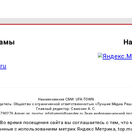
ламы
На
.ru
Наименование СМИ: UFA-TOWN
дитель: Общество с ограниченной ответственностью «Лучшие Медиа Реш
Главный редактор: Самохин А. С.
3790276 Адрес эл. почты: infolivesmi@yandex.ru Знак информационной пр
ная служба по надзору в сфере связи, информационных технологий и м
 Во время посещения сайта вы соглашаетесь с тем, чт
Регистрационный номер СМИ ЭЛ № ФС 77 — 81149 от 02.06.2021
ссылка на Ufa-Town.Ru обязательна. Цитирование в Интернете возможно
ные с использованием метрик Яндекс Метрика, top.mail.