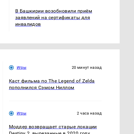
В Башкирии возобновили приём
заявлений на сертификаты для
инвалидов
Игры
20 минут назад
Каст фильма по The Legend of Zelda
пополнился Сэмом Ниллом
Игры
2 часа назад
Моддер возвращает старые локации
Destiny 2, вырезанные в 2020 году