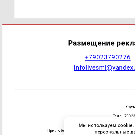
Размещение рек
+79023790276
infolivesmi@yandex
Учре
Тел.: +7902
Зарегистрировавший орган: Федераль
Мы используем cookie.
При любом использовании материалов прямая 
персональные дан