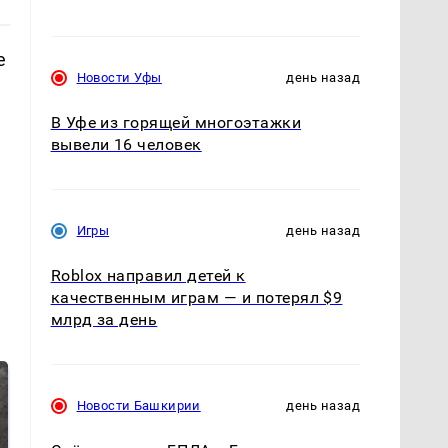
е
Новости Уфы
день назад
В Уфе из горящей многоэтажки
вывели 16 человек
Игры
день назад
Roblox направил детей к
качественным играм — и потерял $9
млрд за день
Новости Башкирии
день назад