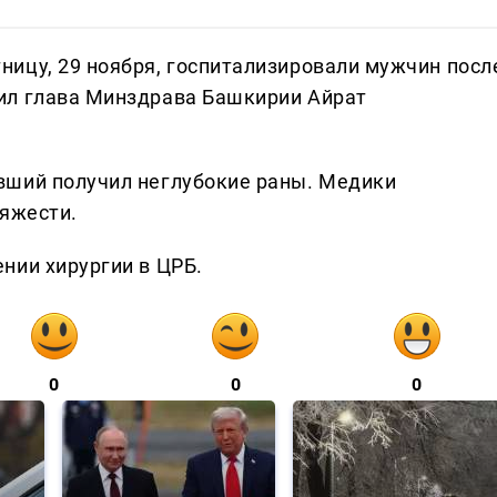
ицу, 29 ноября, госпитализировали мужчин посл
ил глава Минздрава Башкирии Айрат
вший получил неглубокие раны. Медики
тяжести.
нии хирургии в ЦРБ.
0
0
0