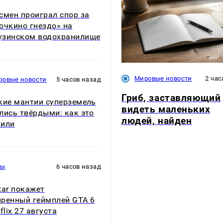
смен проиграл спор за
очкино гнездо» на
зинском водохранилище
Мировые новости
2 час
ровые новости
5 часов назад
Гриб, заставляющий
кие мантии суперземель
видеть маленьких
лись твёрдыми: как это
людей, найден
нили
ры
6 часов назад
tar покажет
ренный геймплей GTA 6
flix 27 августа