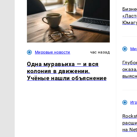
Бизне
«Ласт
Юмагу
Ми
Мировые новости
час назад
Глубо
Одна муравьиха — и вся
оказа
колония в движении.
выяс
Учёные нашли объяснение
Иг
Rocks
расши
на Net