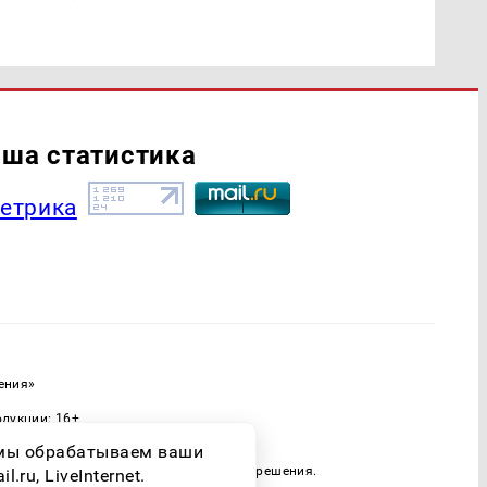
ша статистика
ения»
одукции: 16+
ассовых коммуникаций (Роскомнадзор)
о мы обрабатываем ваши
 только при наличии письменного разрешения.
ru, LiveInternet.