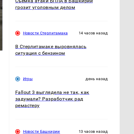
Съёмка атаки БПЛА в Башкирии
грозит уголовным делом
На Урале из казны
Новости Стерлитамака
14 часов назад
Как выглядит место
были украдены 18
крушение вертолета на
миллионов рублей
Кавказе: смотреть
В Стерлитамаке выровнялась
ситуация с бензином
Игры
день назад
Fallout 3 выглядела не так, как
задумали? Разработчик рад
ремастеру
Новости Башкирии
13 часов назад