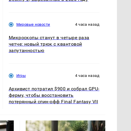
Мировые новости
4 часа назад
Микроскопы станут в четыре раза
четче: новый трюк с квантовой
запутанностью
Игры
4 часа назад
Архивист потратил $900 и собрал GPU-
ферму, чтобы восстановить
потерянный спин-офф Final Fantasy VII