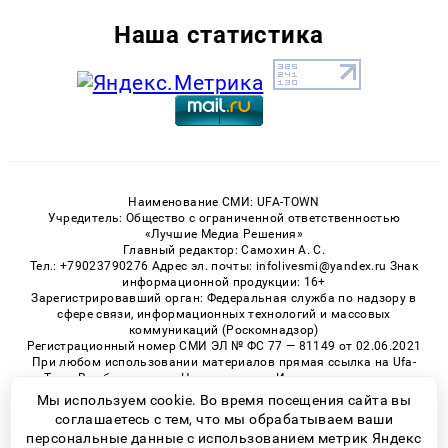
Наша статистика
Наименование СМИ: UFA-TOWN
Учредитель: Общество с ограниченной ответственностью
«Лучшие Медиа Решения»
Главный редактор: Самохин А. С.
Тел.: +79023790276 Адрес эл. почты: infolivesmi@yandex.ru Знак
информационной продукции: 16+
Зарегистрировавший орган: Федеральная служба по надзору в
сфере связи, информационных технологий и массовых
коммуникаций (Роскомнадзор)
Регистрационный номер СМИ ЭЛ № ФС 77 — 81149 от 02.06.2021
При любом использовании материалов прямая ссылка на Ufa-
Town.Ru обязательна. Цитирование в Интернете возможно
только при наличии письменного разрешения.
Мы используем cookie. Во время посещения сайта вы
соглашаетесь с тем, что мы обрабатываем ваши
персональные данные с использованием метрик Яндекс