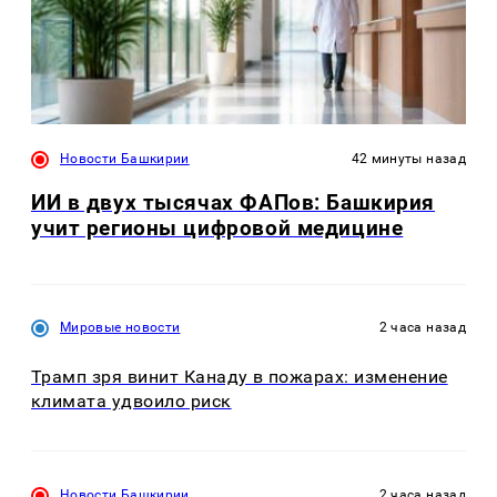
Новости Башкирии
42 минуты назад
ИИ в двух тысячах ФАПов: Башкирия
учит регионы цифровой медицине
Мировые новости
2 часа назад
Трамп зря винит Канаду в пожарах: изменение
климата удвоило риск
Новости Башкирии
2 часа назад