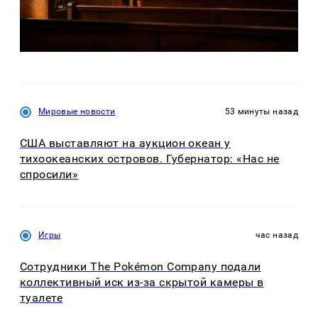
Мировые новости
53 минуты назад
США выставляют на аукцион океан у
тихоокеанских островов. Губернатор: «Нас не
спросили»
Игры
час назад
Сотрудники The Pokémon Company подали
коллективный иск из-за скрытой камеры в
туалете