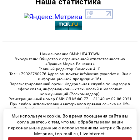
Наша статистика
Наименование СМИ: UFA-TOWN
Учредитель: Общество с ограниченной ответственностью
«Лучшие Медиа Решения»
Главный редактор: Самохин А. С.
Тел.: +79023790276 Адрес эл. почты: infolivesmi@yandex.ru Знак
информационной продукции: 16+
Зарегистрировавший орган: Федеральная служба по надзору в
сфере связи, информационных технологий и массовых
коммуникаций (Роскомнадзор)
Регистрационный номер СМИ ЭЛ № ФС 77 — 81149 от 02.06.2021
При любом использовании материалов прямая ссылка на Ufa-
Town.Ru обязательна. Цитирование в Интернете возможно
только при наличии письменного разрешения.
Мы используем cookie. Во время посещения сайта вы
соглашаетесь с тем, что мы обрабатываем ваши
персональные данные с использованием метрик Яндекс
Метрика, top.mail.ru, LiveInternet.
© 2026 «Ufa-Town» | Все права защищены