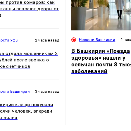
ы против комаров: как
канцы спасают дворы от
в
Новости Башкирии
2 час
вости Уфы
2 часа назад
В Башкирии «Поезда
а отдала мошенникам 2
здоровья» нашли у
ублей после звонка о
сельчан почти 8 тыс
ке счетчиков
заболеваний
вости Башкирии
3 часа назад
кирии клещи покусали
ысячи человек, впереди
я волна