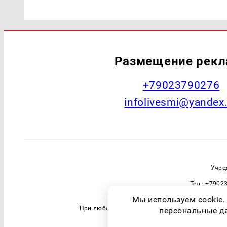
Размещение рек
+79023790276
infolivesmi@yandex
Учре
Тел.: +7902
Зарегистрировавший орган: Федераль
Мы используем cookie.
При любом использовании материалов прямая 
персональные дан