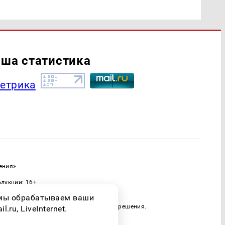
ша статистика
ения»
одукции: 16+
ассовых коммуникаций (Роскомнадзор)
о мы обрабатываем ваши
 только при наличии письменного разрешения.
ru, LiveInternet.