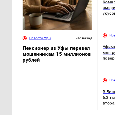
Комар
амери
укусо
Но
Новости Уфы
час назад
Уфимк
Пенсионер из Уфы перевел
млн р
мошенникам 15 миллионов
повер
рублей
Но
В Баш
6,3 т
втора