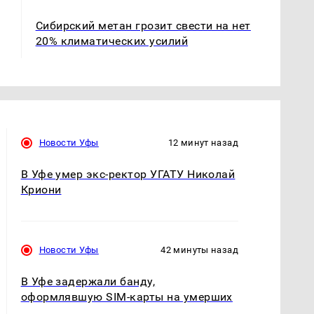
Сибирский метан грозит свести на нет
20% климатических усилий
Новости Уфы
12 минут назад
В Уфе умер экс-ректор УГАТУ Николай
Криони
Новости Уфы
42 минуты назад
В Уфе задержали банду,
оформлявшую SIM-карты на умерших