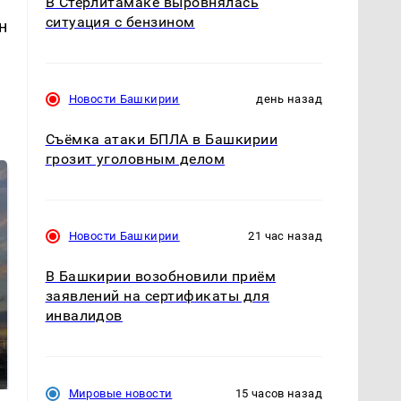
В Стерлитамаке выровнялась
ситуация с бензином
н
Новости Башкирии
день назад
Съёмка атаки БПЛА в Башкирии
грозит уголовным делом
Новости Башкирии
21 час назад
В Башкирии возобновили приём
заявлений на сертификаты для
инвалидов
СМИ: В Химках на
полицейскую
В магазинах России
машину напали и
ажиотаж из-за этого
подожгли.
продукта: что купить?
Мировые новости
15 часов назад