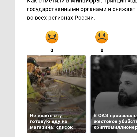
Как отметили в Минцифры, принцип «од
государственными органами и снижает
во всех регионах России.
0
0
Не ешьте эту
В ОАЭ произошло
готовую еду из
жестокое убийст
магазина: список
криптомиллионе