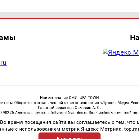
ламы
На
.ru
Наименование СМИ: UFA-TOWN
дитель: Общество с ограниченной ответственностью «Лучшие Медиа Реш
Главный редактор: Самохин А. С.
3790276 Адрес эл. почты: infolivesmi@yandex.ru Знак информационной пр
ная служба по надзору в сфере связи, информационных технологий и м
 Во время посещения сайта вы соглашаетесь с тем, чт
Регистрационный номер СМИ ЭЛ № ФС 77 — 81149 от 02.06.2021
ссылка на Ufa-Town.Ru обязательна. Цитирование в Интернете возможно
ные с использованием метрик Яндекс Метрика, top.mail.
Я согласен