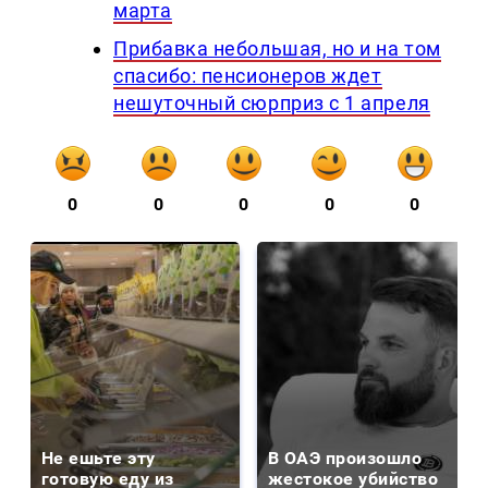
марта
Прибавка небольшая, но и на том
спасибо: пенсионеров ждет
нешуточный сюрприз с 1 апреля
0
0
0
0
0
Не ешьте эту
В ОАЭ произошло
готовую еду из
жестокое убийство