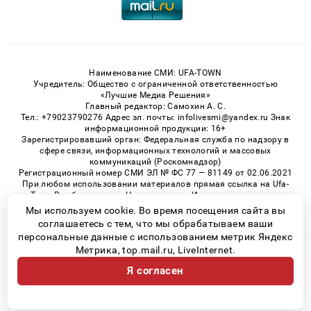
Наименование СМИ: UFA-TOWN
Учредитель: Общество с ограниченной ответственностью
«Лучшие Медиа Решения»
Главный редактор: Самохин А. С.
Тел.: +79023790276 Адрес эл. почты: infolivesmi@yandex.ru Знак
информационной продукции: 16+
Зарегистрировавший орган: Федеральная служба по надзору в
сфере связи, информационных технологий и массовых
коммуникаций (Роскомнадзор)
Регистрационный номер СМИ ЭЛ № ФС 77 — 81149 от 02.06.2021
При любом использовании материалов прямая ссылка на Ufa-
Town.Ru обязательна. Цитирование в Интернете возможно
только при наличии письменного разрешения.
Мы используем cookie. Во время посещения сайта вы
соглашаетесь с тем, что мы обрабатываем ваши
персональные данные с использованием метрик Яндекс
Метрика, top.mail.ru, LiveInternet.
© 2026 «Ufa-Town» | Все права защищены
Я согласен
Возрастная категория сайта 16+
Политика конфиденциальности