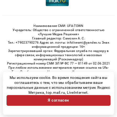
Наименование СМИ: UFA-TOWN
Учредитель: Общество с ограниченной ответственностью
«Лучшие Медиа Решения»
Главный редактор: Самохин А. С.
Тел.: +79023790276 Адрес эл. почты: infolivesmi@yandex.ru Знак
информационной продукции: 16+
Зарегистрировавший орган: Федеральная служба по надзору в
сфере связи, информационных технологий и массовых
коммуникаций (Роскомнадзор)
Регистрационный номер СМИ ЭЛ № ФС 77 — 81149 от 02.06.2021
При любом использовании материалов прямая ссылка на Ufa-
Town.Ru обязательна. Цитирование в Интернете возможно
только при наличии письменного разрешения.
Мы используем cookie. Во время посещения сайта вы
соглашаетесь с тем, что мы обрабатываем ваши
персональные данные с использованием метрик Яндекс
Метрика, top.mail.ru, LiveInternet.
© 2026 «Ufa-Town» | Все права защищены
Я согласен
Возрастная категория сайта 16+
Политика конфиденциальности