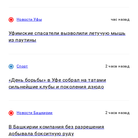
Новости Уфы
час назад
Уфимские спасатели вызволили летучую мышь
из паутины
Спорт
2 часа назад
«День борьбы» в Уфе собрал на татами
сильнейшие клубы и поколения дзюдо
Новости Башкирии
2 часа назад
В Башкирии компания без разрешения
добывала бокситную руду