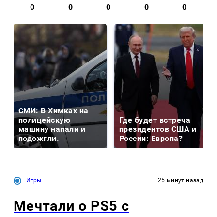
0
0
0
0
0
СМИ: В Химках на
полицейскую
Где будет встреча
машину напали и
президентов США и
подожгли.
России: Европа?
Игры
25 минут назад
Мечтали о PS5 с