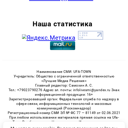
Наша статистика
Наименование СМИ: UFA-TOWN
Учредитель: Общество с ограниченной ответственностью
«Лучшие Медиа Решения»
Главный редактор: Самохин А. С.
Тел.: +79023790276 Адрес эл. почты: infolivesmi@yandex.ru Знак
информационной продукции: 16+
Зарегистрировавший орган: Федеральная служба по надзору в
сфере связи, информационных технологий и массовых
коммуникаций (Роскомнадзор)
Регистрационный номер СМИ ЭЛ № ФС 77 — 81149 от 02.06.2021
При любом использовании материалов прямая ссылка на Ufa-
Town.Ru обязательна. Цитирование в Интернете возможно
только при наличии письменного разрешения.