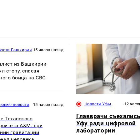
вости Башкирии
15 часов назад
лист из Башкирии
ял стопу, спасая
ного бойца на СВО
Новости Уфы
12 часо
ровые новости
15 часов назад
Главврачи съехались
е Техасского
Уфу ради цифровой
рситета A&M: при
лаборатории
нии гравитации
ния человека