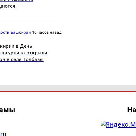
щаются
вости Башкирии
16 часов назад
кирии в День
льтурника открыли
он в селе Толбазы
ламы
На
.ru