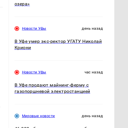
озера»
Новости Уфы
день назад
В Уфе умер экс-ректор УГАТУ Николай
Криони
Новости Уфы
час назад
В Уфе продают майнинг-ферму с
газопоршневой электростанцией
В
Мировые новости
день назад
.