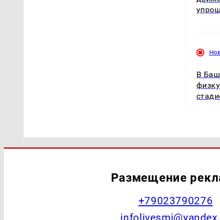
упро
Но
В Баш
физку
стади
Размещение рек
+79023790276
infolivesmi@yandex