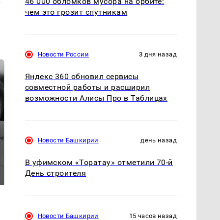
46 000 обломков мусора на орбите:
чем это грозит спутникам
Новости России
3 дня назад
Яндекс 360 обновил сервисы
совместной работы и расширил
возможности Алисы Про в Таблицах
Новости Башкирии
день назад
Таких событий не
Все новости по
В уфимском «Торатау» отметили 70-й
было с 1945: чего
падению вертолета на
День строителя
ждать всем нам?
Кавказе: читать здесь
Новости Башкирии
15 часов назад