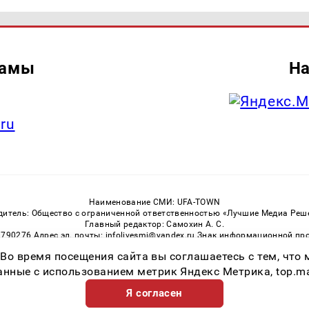
ламы
На
.ru
Наименование СМИ: UFA-TOWN
дитель: Общество с ограниченной ответственностью «Лучшие Медиа Реш
Главный редактор: Самохин А. С.
3790276 Адрес эл. почты: infolivesmi@yandex.ru Знак информационной пр
ная служба по надзору в сфере связи, информационных технологий и м
 Во время посещения сайта вы соглашаетесь с тем, чт
Регистрационный номер СМИ ЭЛ № ФС 77 — 81149 от 02.06.2021
ссылка на Ufa-Town.Ru обязательна. Цитирование в Интернете возможно
ные с использованием метрик Яндекс Метрика, top.mail.
Я согласен