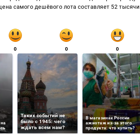
цена самого дешёвого лота составляет 52 тысячи
0
0
0
Таких событий не
В магазинах России
было с 1945: чего
 на
ажиотаж из-за этого
ждать всем нам?
есь
продукта: что купить?