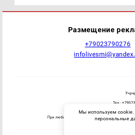
Размещение рек
+79023790276
infolivesmi@yandex
Учре
Тел.: +7902
Зарегистрировавший орган: Федераль
Мы используем cookie.
При любом использовании материалов прямая 
персональные дан