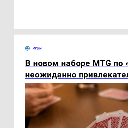
Игры
В новом наборе MTG по 
неожиданно привлекат