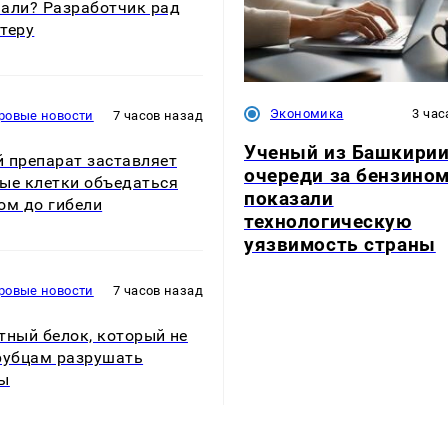
али? Разработчик рад
теру
Экономика
3 час
ровые новости
7 часов назад
Ученый из Башкирии
 препарат заставляет
очереди за бензино
ые клетки объедаться
показали
ом до гибели
технологическую
уязвимость страны
ровые новости
7 часов назад
тный белок, который не
рубцам разрушать
ны