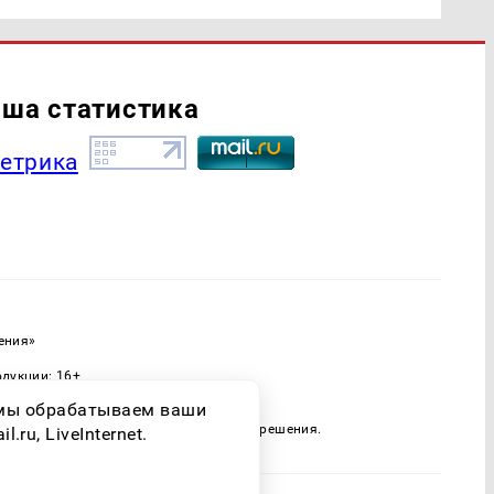
ша статистика
ения»
одукции: 16+
ассовых коммуникаций (Роскомнадзор)
о мы обрабатываем ваши
 только при наличии письменного разрешения.
ru, LiveInternet.