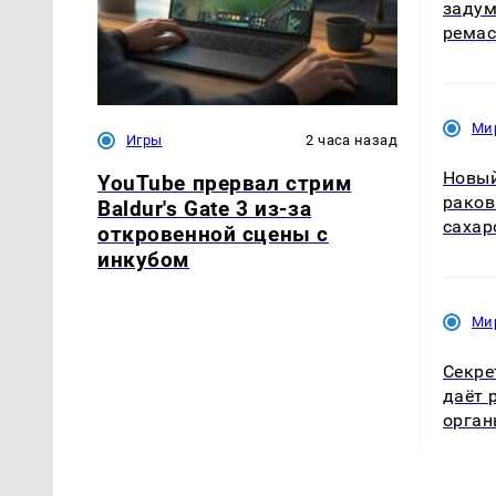
задум
ремас
Ми
Игры
2 часа назад
Новый
YouTube прервал стрим
раков
Baldur's Gate 3 из-за
сахар
откровенной сцены с
инкубом
Ми
Секре
даёт 
орга