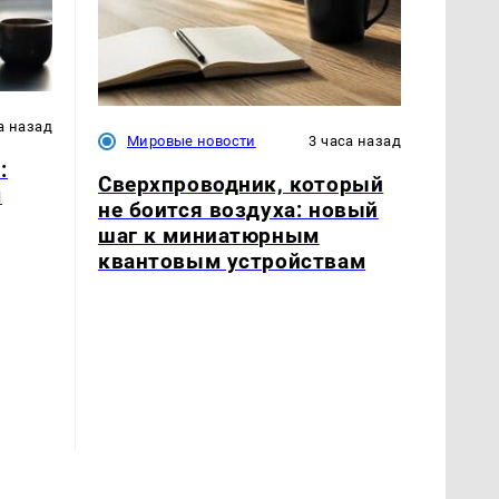
а назад
Мировые новости
3 часа назад
:
Сверхпроводник, который
м
не боится воздуха: новый
шаг к миниатюрным
квантовым устройствам