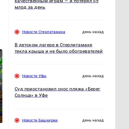
качественным играм — и потерял $9
млрд за день
Новости Стерлитамака
день назад
В детском лагере в Стерлитамаке
текла крыша и не было обогревателей
Новости Уфы
день назад
Суд приостановил снос пляжа «Берег
Солнца» в Уфе
СМИ: В Химках на
полицейскую
Где будет встреча
машину напали и
президентов США и
подожгли.
России: Европа?
Новости Башкирии
день назад