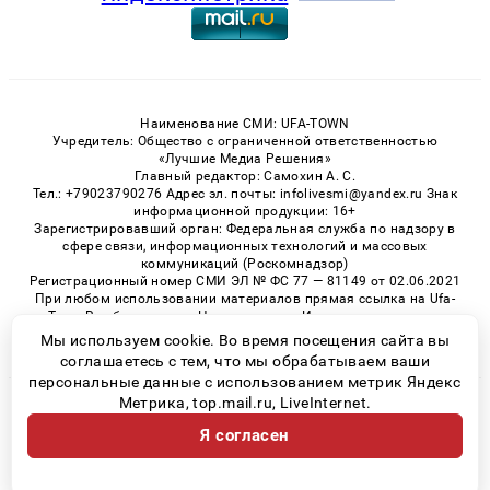
Наименование СМИ: UFA-TOWN
Учредитель: Общество с ограниченной ответственностью
«Лучшие Медиа Решения»
Главный редактор: Самохин А. С.
Тел.: +79023790276 Адрес эл. почты: infolivesmi@yandex.ru Знак
информационной продукции: 16+
Зарегистрировавший орган: Федеральная служба по надзору в
сфере связи, информационных технологий и массовых
коммуникаций (Роскомнадзор)
Регистрационный номер СМИ ЭЛ № ФС 77 — 81149 от 02.06.2021
При любом использовании материалов прямая ссылка на Ufa-
Town.Ru обязательна. Цитирование в Интернете возможно
только при наличии письменного разрешения.
Мы используем cookie. Во время посещения сайта вы
соглашаетесь с тем, что мы обрабатываем ваши
персональные данные с использованием метрик Яндекс
Метрика, top.mail.ru, LiveInternet.
© 2026 «Ufa-Town» | Все права защищены
Я согласен
Возрастная категория сайта 16+
Политика конфиденциальности