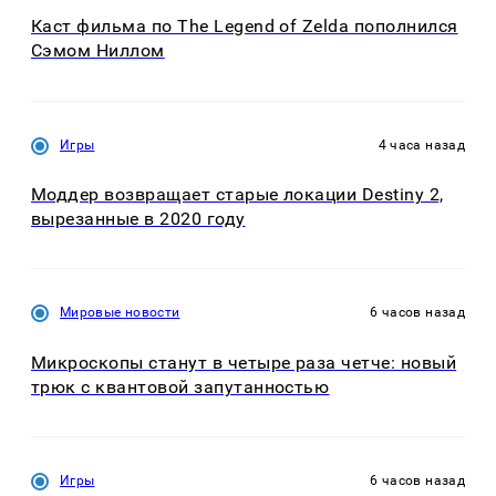
Каст фильма по The Legend of Zelda пополнился
Сэмом Ниллом
Игры
4 часа назад
Моддер возвращает старые локации Destiny 2,
вырезанные в 2020 году
Мировые новости
6 часов назад
Микроскопы станут в четыре раза четче: новый
трюк с квантовой запутанностью
Игры
6 часов назад