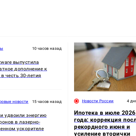
ры
10 часов назад
ftware выпустила
атное дополнение к
 в честь 30-летия
Новости России
4 дн
ровые новости
15 часов назад
Ипотека в июле 2026
и удвоили энергию
года: коррекция пос
ронов в лазерно-
рекордного июня и
енном ускорителе
усиление вторички