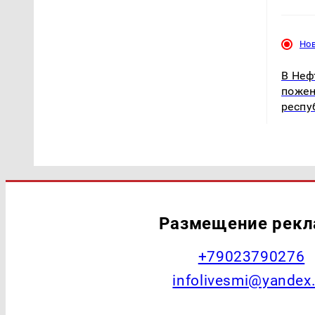
Но
В Неф
пожен
респу
Размещение рек
+79023790276
infolivesmi@yandex