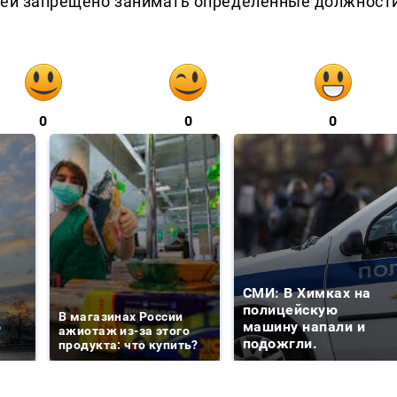
е ей запрещено занимать определенные должност
0
0
0
СМИ: В Химках на
е
полицейскую
В магазинах России
о
машину напали и
ажиотаж из-за этого
подожгли.
продукта: что купить?