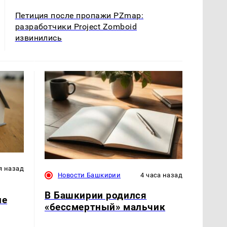
Петиция после пропажи PZmap:
разработчики Project Zomboid
извинились
я назад
Новости Башкирии
4 часа назад
В Башкирии родился
ле
«бессмертный» мальчик