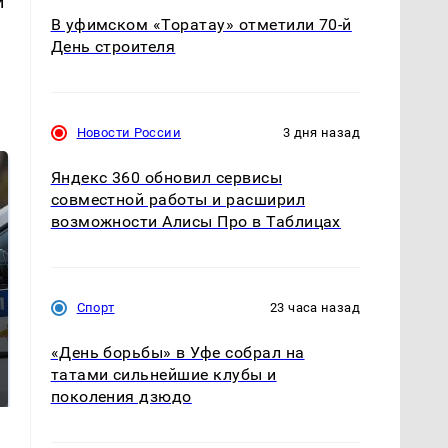
и
В уфимском «Торатау» отметили 70-й
День строителя
Новости России
3 дня назад
Яндекс 360 обновил сервисы
совместной работы и расширил
возможности Алисы Про в Таблицах
Спорт
23 часа назад
Где будет встреча
«День борьбы» в Уфе собрал на
Как выглядит место
президентов США и
крушение вертолета на
татами сильнейшие клубы и
России: Европа?
Кавказе: смотреть
поколения дзюдо