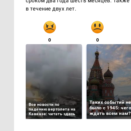
сроком два года шесть месяцев. Такж
в течение двух лет.
0
0
Таких событий н
Все новости по
было с 1945: чег
падению вертолета на
ждать всем нам?
Кавказе: читать здесь