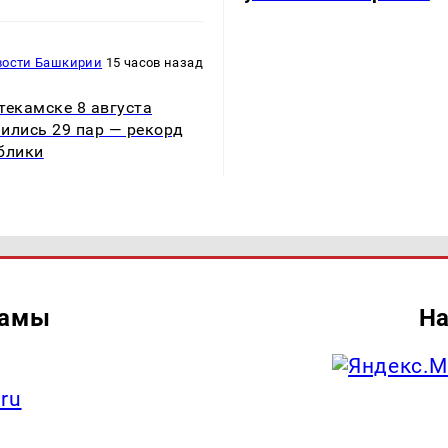
вости Башкирии
15 часов назад
текамске 8 августа
ились 29 пар — рекорд
блики
ламы
На
.ru