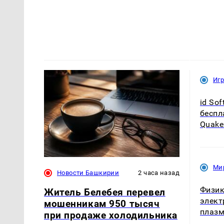
Иг
id So
беспл
Quake
Ми
Новости Башкирии
2 часа назад
Физик
Житель Белебея перевел
элект
мошенникам 950 тысяч
плазм
при продаже холодильника