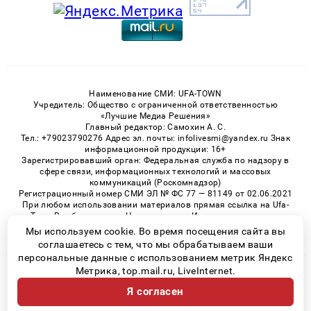
Наименование СМИ: UFA-TOWN
Учредитель: Общество с ограниченной ответственностью
«Лучшие Медиа Решения»
Главный редактор: Самохин А. С.
Тел.: +79023790276 Адрес эл. почты: infolivesmi@yandex.ru Знак
информационной продукции: 16+
Зарегистрировавший орган: Федеральная служба по надзору в
сфере связи, информационных технологий и массовых
коммуникаций (Роскомнадзор)
Регистрационный номер СМИ ЭЛ № ФС 77 — 81149 от 02.06.2021
При любом использовании материалов прямая ссылка на Ufa-
Town.Ru обязательна. Цитирование в Интернете возможно
только при наличии письменного разрешения.
Мы используем cookie. Во время посещения сайта вы
соглашаетесь с тем, что мы обрабатываем ваши
персональные данные с использованием метрик Яндекс
Метрика, top.mail.ru, LiveInternet.
© 2026 «Ufa-Town» | Все права защищены
Я согласен
Возрастная категория сайта 16+
Политика конфиденциальности