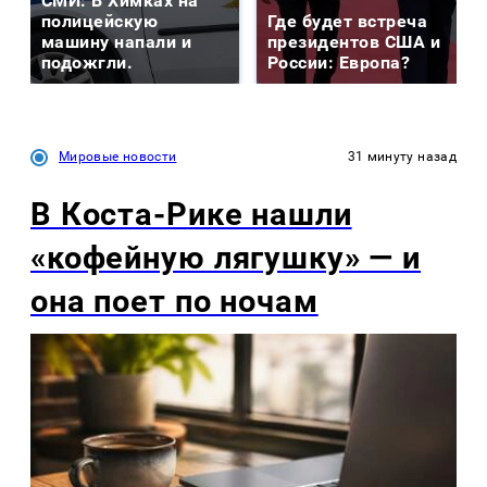
СМИ: В Химках на
полицейскую
Где будет встреча
машину напали и
президентов США и
подожгли.
России: Европа?
Мировые новости
31 минуту назад
В Коста-Рике нашли
«кофейную лягушку» — и
она поет по ночам