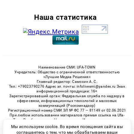
Наша статистика
Наименование СМИ: UFA-TOWN
Учредитель: Общество с ограниченной ответственностью
«Лучшие Медиа Решения»
Главный редактор: Самохин А. С.
Тел.: +79023790276 Адрес эл. почты: infolivesmi@yandex.ru Знак
информационной продукции: 16+
Зарегистрировавший орган: Федеральная служба по надзору в
сфере связи, информационных технологий и массовых
коммуникаций (Роскомнадзор)
Регистрационный номер СМИ ЭЛ № ФС 77 — 81149 от 02.06.2021
При любом использовании материалов прямая ссылка на Ufa-
Town.Ru обязательна. Цитирование в Интернете возможно
только при наличии письменного разрешения.
Мы используем cookie. Во время посещения сайта вы
соглашаетесь с тем, что мы обрабатываем ваши