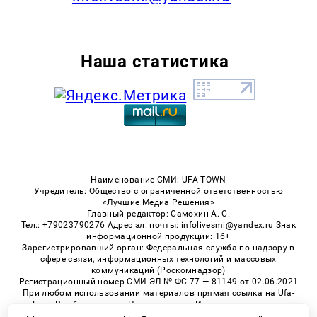
Наша статистика
Наименование СМИ: UFA-TOWN
Учредитель: Общество с ограниченной ответственностью
«Лучшие Медиа Решения»
Главный редактор: Самохин А. С.
Тел.: +79023790276 Адрес эл. почты: infolivesmi@yandex.ru Знак
информационной продукции: 16+
Зарегистрировавший орган: Федеральная служба по надзору в
сфере связи, информационных технологий и массовых
коммуникаций (Роскомнадзор)
Регистрационный номер СМИ ЭЛ № ФС 77 — 81149 от 02.06.2021
При любом использовании материалов прямая ссылка на Ufa-
Town.Ru обязательна. Цитирование в Интернете возможно
только при наличии письменного разрешения.