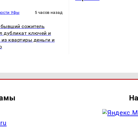
вости Уфы
5 часов назад
 бывший сожитель
л дубликат ключей и
 из квартиры деньги и
о
ламы
На
.ru