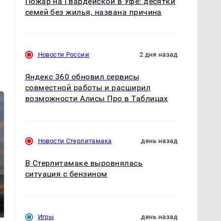
Пожар на Гвардейской в Уфе: десятки
семей без жилья, названа причина
Новости России
2 дня назад
Яндекс 360 обновил сервисы
совместной работы и расширил
возможности Алисы Про в Таблицах
Новости Стерлитамака
день назад
В Стерлитамаке выровнялась
ситуация с бензином
СМИ: В Химках на
полицейскую
В магазинах России
машину напали и
ажиотаж из-за этого
подожгли.
продукта: что купить?
Игры
день назад