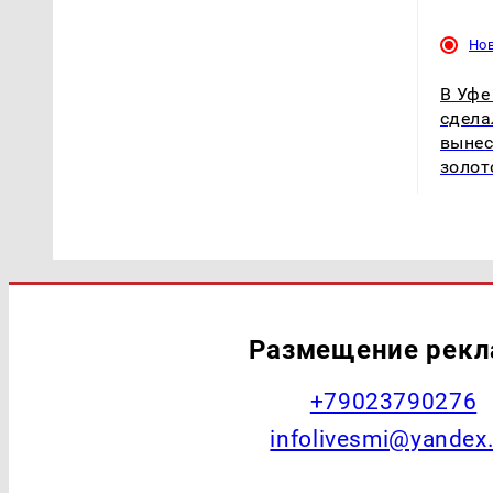
Но
В Уфе
сдела
вынес
золот
Размещение рек
+79023790276
infolivesmi@yandex