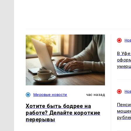
Но
В Уфе
оформ
умер
Но
Мировые новости
час назад
Пенси
Хотите быть бодрее на
мошен
работе? Делайте короткие
рубле
перерывы