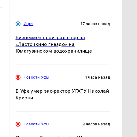
Игры
17 часов назад
Бизнесмен проиграл спор за
«Ласточкино гнездо» на
Юмагузинском водохранилище
Новости Уфы
4 часа назад
В Уфе умер экс-ректор УГАТУ Николай
Криони
Новости Уфы
9 часов назад