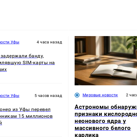
вости Уфы
4 часа назад
 задержали банду,
лявшую SIM-карты на
ших
Мировые новости
2 час
вости Уфы
5 часов назад
Астрономы обнаруж
онер из Уфы перевел
признаки кислородн
никам 15 миллионов
неонового ядра у
й
массивного белого
карлика