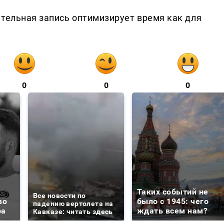
ительная запись оптимизирует время как для
0
0
0
Таких событий не
Все новости по
во
было с 1945: чего
падению вертолета на
ра
ждать всем нам?
Кавказе: читать здесь