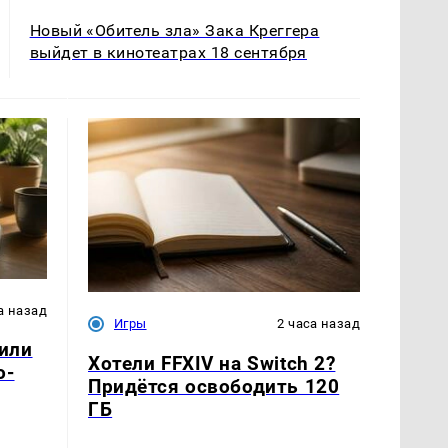
Новый «Обитель зла» Зака Креггера
выйдет в кинотеатрах 18 сентября
а назад
Игры
2 часа назад
или
Хотели FFXIV на Switch 2?
о-
Придётся освободить 120
ГБ