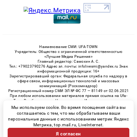
Наименование СМИ: UFA-TOWN
Учредитель: Общество с ограниченной ответственностью
«Лучшие Медиа Решения»
Главный редактор: Самохин А. С.
Тел.: +79023790276 Адрес эл. почты: infolivesmi@yandex.ru Знак
информационной продукции: 16+
Зарегистрировавший орган: Федеральная служба по надзору в
сфере связи, информационных технологий и массовых
коммуникаций (Роскомнадзор)
Регистрационный номер СМИ ЭЛ № ФС 77 — 81149 от 02.06.2021
При любом использовании материалов прямая ссылка на Ufa-
Town.Ru обязательна. Цитирование в Интернете возможно
только при наличии письменного разрешения.
Мы используем cookie. Во время посещения сайта вы
соглашаетесь с тем, что мы обрабатываем ваши
персональные данные с использованием метрик Яндекс
Метрика, top.mail.ru, LiveInternet.
© 2026 «Ufa-Town» | Все права защищены
Я согласен
Возрастная категория сайта 16+