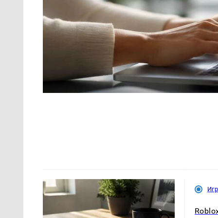
Иг
Roblo