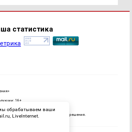
ша статистика
ения»
одукции: 16+
ассовых коммуникаций (Роскомнадзор)
о мы обрабатываем ваши
 только при наличии письменного разрешения.
ru, LiveInternet.