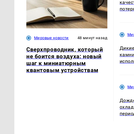
качес
потер
Ми
Мировые новости
48 минут назад
Дикие
Сверхпроводник, который
камни
не боится воздуха: новый
испол
шаг к миниатюрным
квантовым устройствам
Ми
Дожде
охлад
пери