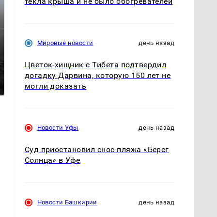
текла крыша и не было обогревателей
Мировые новости
день назад
Цветок-хищник с Тибета подтвердил
Таких событий не
В магазинах России
догадку Дарвина, которую 150 лет не
было с 1945: чего
ажиотаж из-за этого
ждать всем нам?
могли доказать
продукта: что купить?
Новости Уфы
день назад
Суд приостановил снос пляжа «Берег
Солнца» в Уфе
Новости Башкирии
день назад