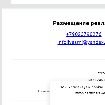
Размещение рек
+79023790276
infolivesmi@yandex
Учре
Тел.: +7902
Зарегистрировавший орган: Федераль
Мы используем cookie.
При любом использовании материалов прямая 
персональные дан