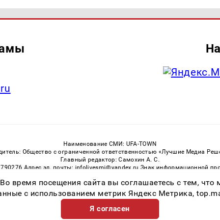
ламы
На
.ru
Наименование СМИ: UFA-TOWN
дитель: Общество с ограниченной ответственностью «Лучшие Медиа Реш
Главный редактор: Самохин А. С.
3790276 Адрес эл. почты: infolivesmi@yandex.ru Знак информационной пр
ная служба по надзору в сфере связи, информационных технологий и м
 Во время посещения сайта вы соглашаетесь с тем, чт
Регистрационный номер СМИ ЭЛ № ФС 77 — 81149 от 02.06.2021
ссылка на Ufa-Town.Ru обязательна. Цитирование в Интернете возможно
ные с использованием метрик Яндекс Метрика, top.mail.
Я согласен