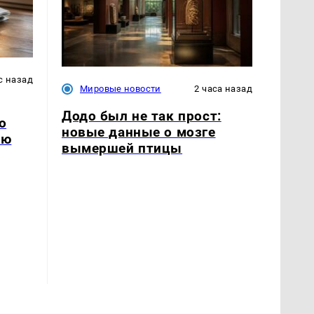
с назад
Мировые новости
2 часа назад
Додо был не так прост:
о
новые данные о мозге
ию
вымершей птицы