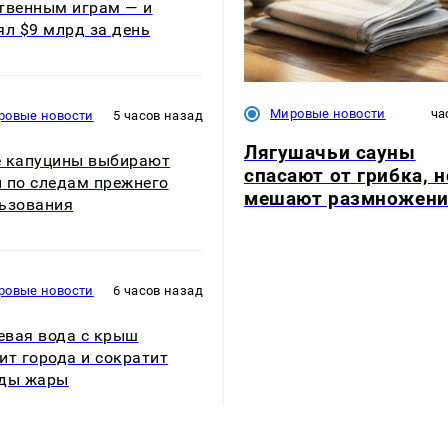
твенным играм — и
ял $9 млрд за день
Мировые новости
ча
ровые новости
5 часов назад
Лягушачьи сауны
 капуцины выбирают
спасают от грибка, н
 по следам прежнего
мешают размножен
ьзования
ровые новости
6 часов назад
вая вода с крыш
ит города и сократит
оды жары