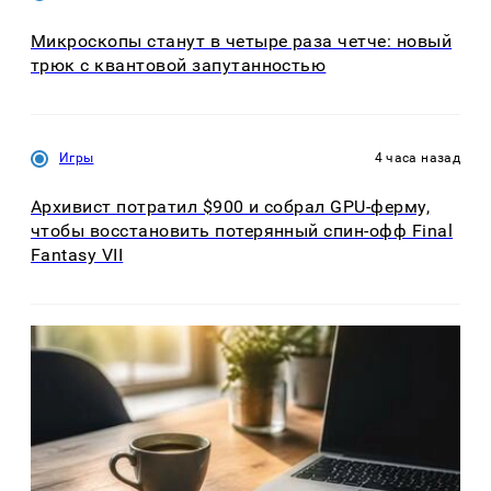
Микроскопы станут в четыре раза четче: новый
трюк с квантовой запутанностью
Игры
4 часа назад
Архивист потратил $900 и собрал GPU-ферму,
чтобы восстановить потерянный спин-офф Final
Fantasy VII