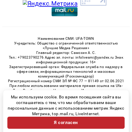
Наименование СМИ: UFA-TOWN
Учредитель: Общество с ограниченной ответственностью
«Лучшие Медиа Решения»
Главный редактор: Самохин А. С.
Тел.: +79023790276 Адрес эл. почты: infolivesmi@yandex.ru Знак
информационной продукции: 16+
Зарегистрировавший орган: Федеральная служба по надзору в
сфере связи, информационных технологий и массовых
коммуникаций (Роскомнадзор)
Регистрационный номер СМИ ЭЛ № ФС 77 — 81149 от 02.06.2021
При любом использовании материалов прямая ссылка на Ufa-
Town.Ru обязательна. Цитирование в Интернете возможно
только при наличии письменного разрешения.
Мы используем cookie. Во время посещения сайта вы
соглашаетесь с тем, что мы обрабатываем ваши
персональные данные с использованием метрик Яндекс
Метрика, top.mail.ru, LiveInternet.
© 2026 «Ufa-Town» | Все права защищены
Я согласен
Возрастная категория сайта 16+
Политика конфиденциальности