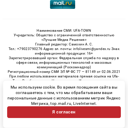
Наименование СМИ: UFA-TOWN
Учредитель: Общество с ограниченной ответственностью
«Лучшие Медиа Решения»
Главный редактор: Самохин А. С.
Тел.: +79023790276 Адрес эл. почты: infolivesmi@yandex.ru Знак
информационной продукции: 16+
Зарегистрировавший орган: Федеральная служба по надзору в
сфере связи, информационных технологий и массовых
коммуникаций (Роскомнадзор)
Регистрационный номер СМИ ЭЛ № ФС 77 — 81149 от 02.06.2021
При любом использовании материалов прямая ссылка на Ufa-
Town.Ru обязательна. Цитирование в Интернете возможно
только при наличии письменного разрешения.
Мы используем cookie. Во время посещения сайта вы
соглашаетесь с тем, что мы обрабатываем ваши
персональные данные с использованием метрик Яндекс
Метрика, top.mail.ru, LiveInternet.
© 2026 «Ufa-Town» | Все права защищены
Я согласен
Возрастная категория сайта 16+
Политика конфиденциальности