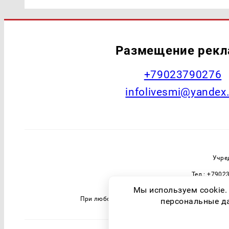
Размещение рек
+79023790276
infolivesmi@yandex
Учре
Тел.: +7902
Зарегистрировавший орган: Федераль
Мы используем cookie.
При любом использовании материалов прямая 
персональные дан