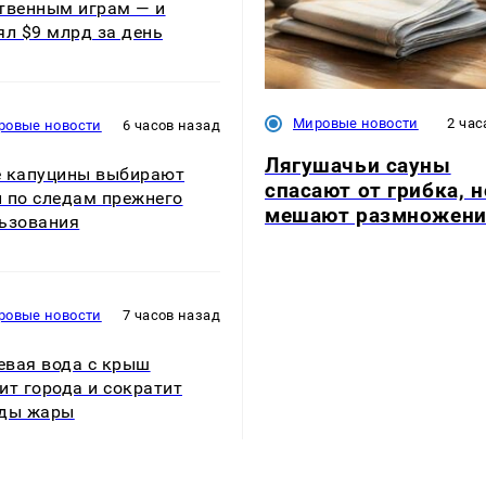
твенным играм — и
ял $9 млрд за день
Мировые новости
2 час
ровые новости
6 часов назад
Лягушачьи сауны
 капуцины выбирают
спасают от грибка, н
 по следам прежнего
мешают размножен
ьзования
ровые новости
7 часов назад
вая вода с крыш
ит города и сократит
оды жары