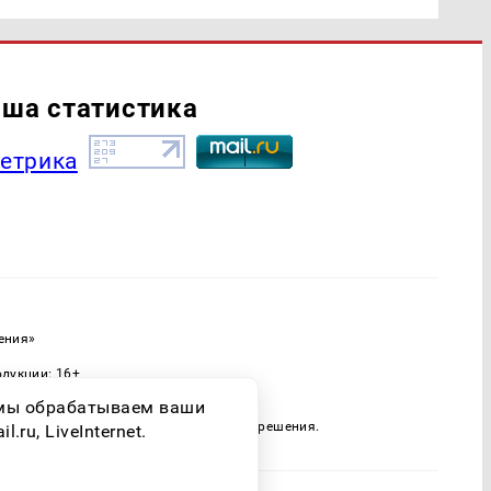
ша статистика
ения»
одукции: 16+
ассовых коммуникаций (Роскомнадзор)
о мы обрабатываем ваши
 только при наличии письменного разрешения.
ru, LiveInternet.