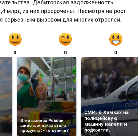
зательства. Дебиторская задолженность
7,4 млрд из них просрочены. Несмотря на рост
я серьезным вызовом для многих отраслей.
0
0
0
СМИ: В Химках на
е
полицейскую
В магазинах России
о
машину напали и
ажиотаж из-за этого
подожгли.
продукта: что купить?