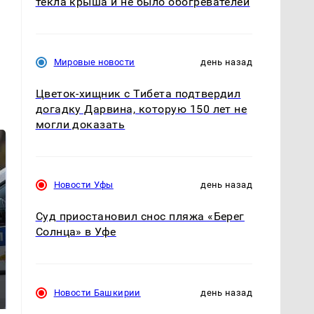
текла крыша и не было обогревателей
Мировые новости
день назад
Цветок-хищник с Тибета подтвердил
догадку Дарвина, которую 150 лет не
могли доказать
Новости Уфы
день назад
Суд приостановил снос пляжа «Берег
Солнца» в Уфе
Где будет встреча
Такую зиму в России
президентов США и
никто не ждал: как
Новости Башкирии
день назад
России: Европа?
так?!