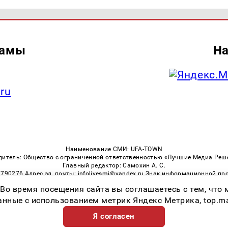
ламы
На
.ru
Наименование СМИ: UFA-TOWN
дитель: Общество с ограниченной ответственностью «Лучшие Медиа Реш
Главный редактор: Самохин А. С.
3790276 Адрес эл. почты: infolivesmi@yandex.ru Знак информационной пр
ная служба по надзору в сфере связи, информационных технологий и м
 Во время посещения сайта вы соглашаетесь с тем, чт
Регистрационный номер СМИ ЭЛ № ФС 77 — 81149 от 02.06.2021
ссылка на Ufa-Town.Ru обязательна. Цитирование в Интернете возможно
ные с использованием метрик Яндекс Метрика, top.mail.
Я согласен