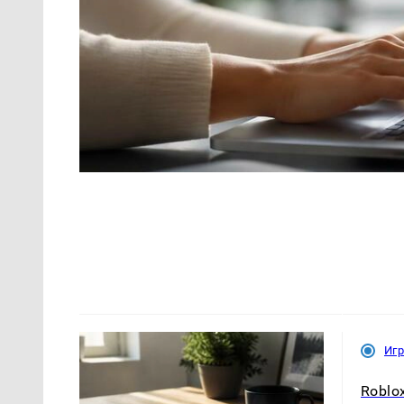
Иг
Roblo