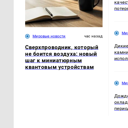
качес
потер
Ми
Мировые новости
час назад
Дикие
Сверхпроводник, который
камни
не боится воздуха: новый
испол
шаг к миниатюрным
квантовым устройствам
Ми
Дожде
охлад
пери