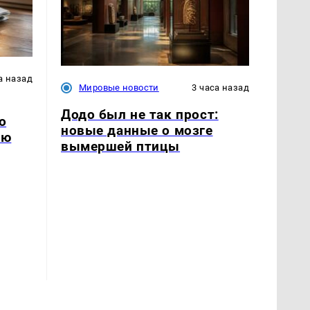
а назад
Мировые новости
3 часа назад
Додо был не так прост:
о
новые данные о мозге
ию
вымершей птицы