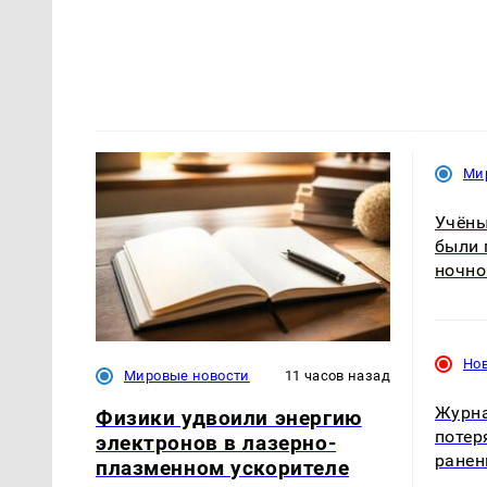
Ми
Учёны
были 
ночно
Но
Мировые новости
11 часов назад
Журна
Физики удвоили энергию
потер
электронов в лазерно-
ранен
плазменном ускорителе