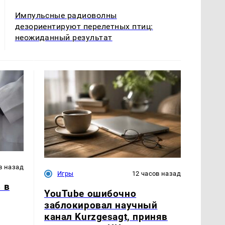
Импульсные радиоволны
дезориентируют перелетных птиц:
неожиданный результат
в назад
Игры
12 часов назад
 в
YouTube ошибочно
заблокировал научный
канал Kurzgesagt, приняв