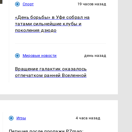
Спорт
19 часов назад
«День борьбы» в Уфе собрал на
татами сильнейшие клубы и
поколения дзюдо
Мировые новости
день назад
Вращение галактик оказалось
отпечатком ранней Вселенной
Игры
4 часа назад
Петиция после пропажи PZmap: