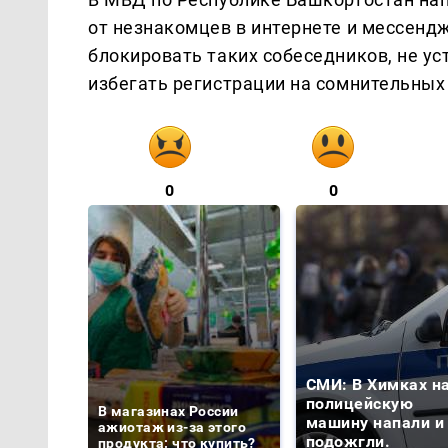
от незнакомцев в интернете и мессенд
блокировать таких собеседников, не у
избегать регистрации на сомнительных
0
0
СМИ: В Химках н
полицейскую
В магазинах России
машину напали и
ажиотаж из-за этого
подожгли.
продукта: что купить?