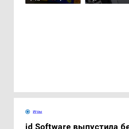
Игры
id Software выпустила б