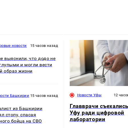
ровые новости
15 часов назад
е выяснили, что додо не
глупыми и могли вести
й образ жизни
Новости Уфы
12 часо
вости Башкирии
15 часов назад
Главврачи съехались
лист из Башкирии
Уфу ради цифровой
ял стопу, спасая
лаборатории
ного бойца на СВО