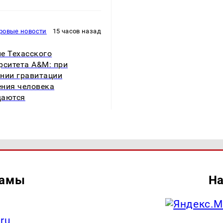
ровые новости
15 часов назад
е Техасского
рситета A&M: при
нии гравитации
ния человека
щаются
ламы
На
.ru