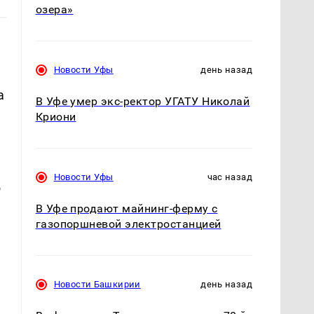
озера»
Новости Уфы
день назад
а
В Уфе умер экс-ректор УГАТУ Николай
Криони
е
Новости Уфы
час назад
5
В Уфе продают майнинг-ферму с
газопоршневой электростанцией
Новости Башкирии
день назад
а