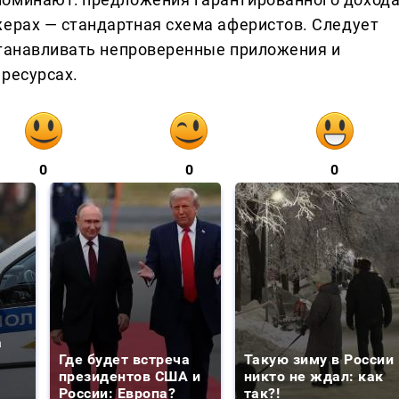
жерах — стандартная схема аферистов. Следует
станавливать непроверенные приложения и
 ресурсах.
0
0
0
а
Где будет встреча
Такую зиму в России
президентов США и
никто не ждал: как
России: Европа?
так?!