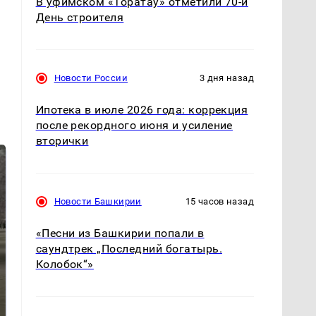
В уфимском «Торатау» отметили 70-й
День строителя
Новости России
3 дня назад
Ипотека в июле 2026 года: коррекция
после рекордного июня и усиление
вторички
Новости Башкирии
15 часов назад
«Песни из Башкирии попали в
саундтрек „Последний богатырь.
Колобок“»
На Урале из казны
Как выглядит место
были украдены 18
крушение вертолета на
миллионов рублей
Кавказе: смотреть