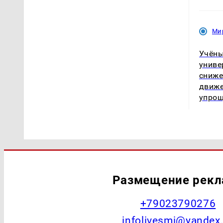
Ми
Учёны
униве
сниже
движе
упро
Размещение рек
+79023790276
infolivesmi@yandex