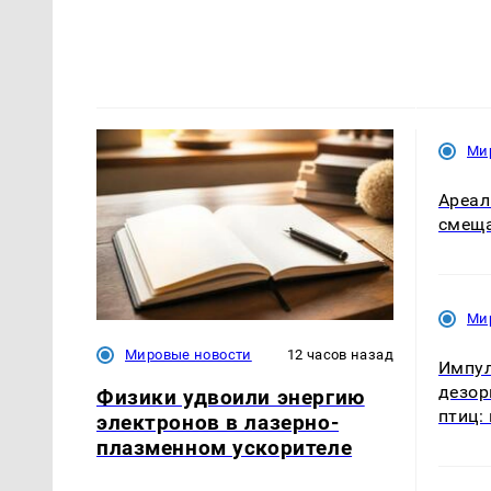
Ми
Ареал
смеща
Ми
Мировые новости
12 часов назад
Импу
дезор
Физики удвоили энергию
птиц:
электронов в лазерно-
плазменном ускорителе