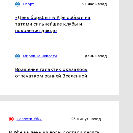
Спорт
21 час назад
«День борьбы» в Уфе собрал на
татами сильнейшие клубы и
поколения дзюдо
Мировые новости
день назад
Вращение галактик оказалось
отпечатком ранней Вселенной
Новости Уфы
26 минут назад
В Уфе за день из воды достали десять