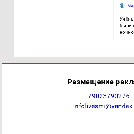
Ми
Учёны
были 
ночно
Размещение рек
+79023790276
infolivesmi@yandex