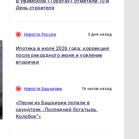
В уфимском «Торатау» отметили 70-й
День строителя
Новости России
3 дня назад
Ипотека в июле 2026 года: коррекция
после рекордного июня и усиление
вторички
Новости Башкирии
16 часов назад
СМИ: В Химках на
полицейскую
«Песни из Башкирии попали в
В магазинах России
машину напали и
ажиотаж из-за этого
саундтрек „Последний богатырь.
подожгли.
продукта: что купить?
Колобок“»