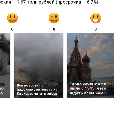
ская – 1,67 трлн рублей (просрочка – 6,7%).
0
0
0
Таких событий не
Все новости по
во
было с 1945: чего
падению вертолета на
ра
ждать всем нам?
Кавказе: читать здесь