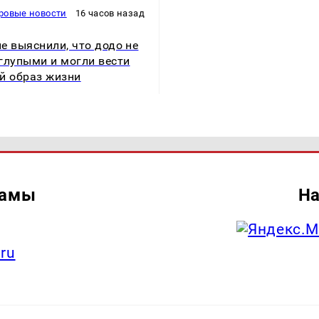
ровые новости
16 часов назад
е выяснили, что додо не
глупыми и могли вести
й образ жизни
ламы
На
.ru