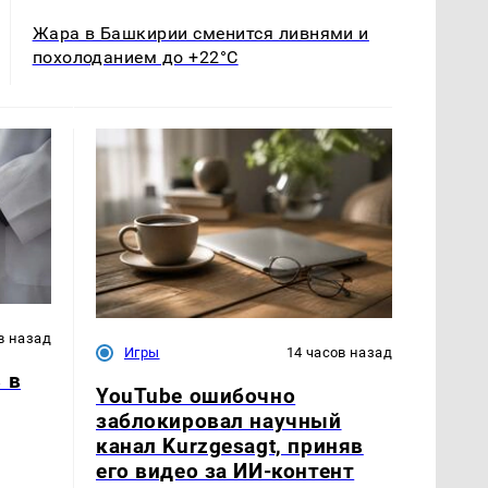
Жара в Башкирии сменится ливнями и
похолоданием до +22°C
в назад
Игры
14 часов назад
 в
YouTube ошибочно
заблокировал научный
канал Kurzgesagt, приняв
его видео за ИИ-контент