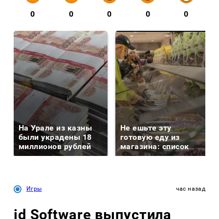
0
0
0
0
0
На Урале из казны
Не ешьте эту
были украдены 18
готовую еду из
миллионов рублей
магазина: список
Игры
час назад
id Software выпустила