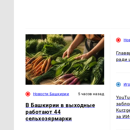
Но
Главв
ради 
Иг
Новости Башкирии
5 часов назад
YouTu
забло
В Башкирии в выходные
Kurzg
работают 44
за ИИ
сельхозярмарки