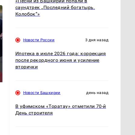
«Песни из Башкирии попали в
саундтрек „Последний богатырь.
Колобок“»
Новости России
3 дня назад
Ипотека в июле 2026 года: коррекция
после рекордного июня и усиление
Такую зиму в России
вторички
Как выглядит место
никто не ждал: как
крушение вертолета на
так?!
Кавказе: смотреть
Новости Башкирии
день назад
В уфимском «Торатау» отметили 70-й
День строителя