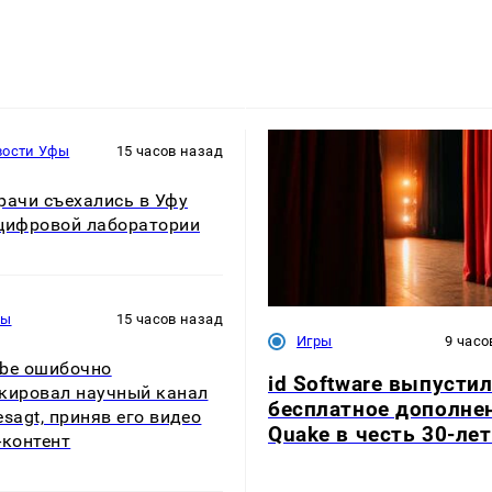
вости Уфы
15 часов назад
рачи съехались в Уфу
цифровой лаборатории
ры
15 часов назад
Игры
9 часо
be ошибочно
id Software выпусти
кировал научный канал
бесплатное дополне
esagt, приняв его видео
Quake в честь 30-ле
-контент