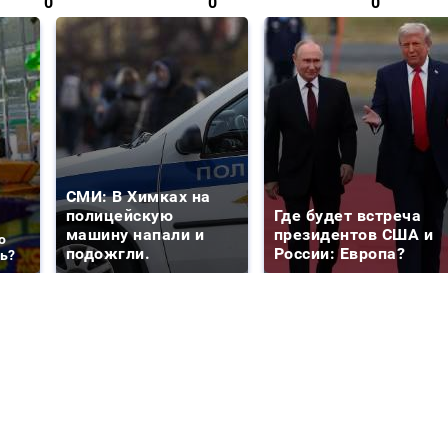
0
0
0
СМИ: В Химках на
полицейскую
Где будет встреча
машину напали и
президентов США и
о
подожгли.
России: Европа?
ть?