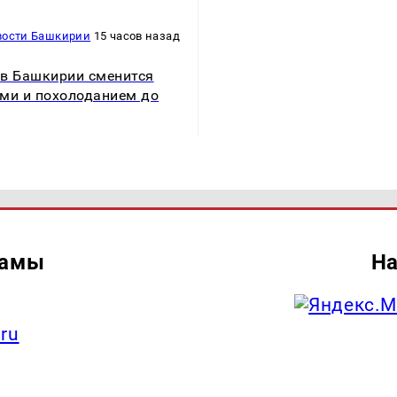
вости Башкирии
15 часов назад
в Башкирии сменится
ми и похолоданием до
ламы
На
.ru