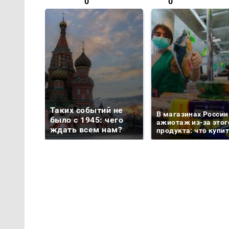
0
0
Таких событий не
В магазинах России
было с 1945: чего
ажиотаж из-за этог
ждать всем нам?
продукта: что купи