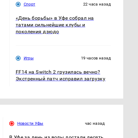
Спорт
22 часа назад
«День борьбы» в Уфе собрал на
татами сильнейшие клубы и
поколения дзюдо
Игры
19 часов назад
FF14 на Switch 2 грузилась вечно?
Экстренный патч исправил загрузку
Новости Уфы
час назад
В Уфе за день из воды достали десять