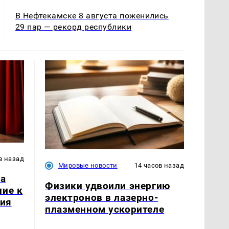
В Нефтекамске 8 августа поженились
29 пар — рекорд республики
в назад
Мировые новости
14 часов назад
ла
Физики удвоили энергию
ние к
электронов в лазерно-
тия
плазменном ускорителе