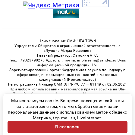
Наименование СМИ: UFA-TOWN
Учредитель: Общество с ограниченной ответственностью
«Лучшие Медиа Решения»
Главный редактор: Самохин А. С.
Тел.: +79023790276 Адрес эл. почты: infolivesmi@yandex.ru Знак
информационной продукции: 16+
Зарегистрировавший орган: Федеральная служба по надзору в
сфере связи, информационных технологий и массовых
коммуникаций (Роскомнадзор)
Регистрационный номер СМИ ЭЛ № ФС 77 — 81149 от 02.06.2021
При любом использовании материалов прямая ссылка на Ufa-
Town.Ru обязательна. Цитирование в Интернете возможно
только при наличии письменного разрешения.
Мы используем cookie. Во время посещения сайта вы
соглашаетесь с тем, что мы обрабатываем ваши
персональные данные с использованием метрик Яндекс
Метрика, top.mail.ru, LiveInternet.
© 2026 «Ufa-Town» | Все права защищены
Я согласен
Возрастная категория сайта 16+
Политика конфиденциальности