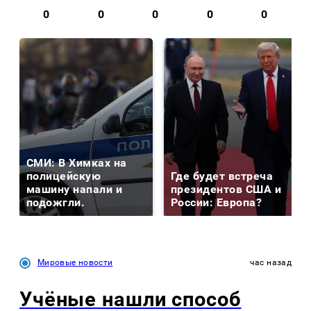
0
0
0
0
0
СМИ: В Химках на
полицейскую
Где будет встреча
машину напали и
президентов США и
подожгли.
России: Европа?
Мировые новости
час назад
Учёные нашли способ