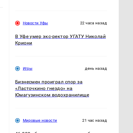
Новости Уфы
22 часа назад
В Уфе умер экс-ректор УГАТУ Николай
Криони
Игры
день назад
Бизнесмен проиграл спор за
«Ласточкино гнездо» на
Юмагузинском водохранилище
Мировые новости
21 час назад