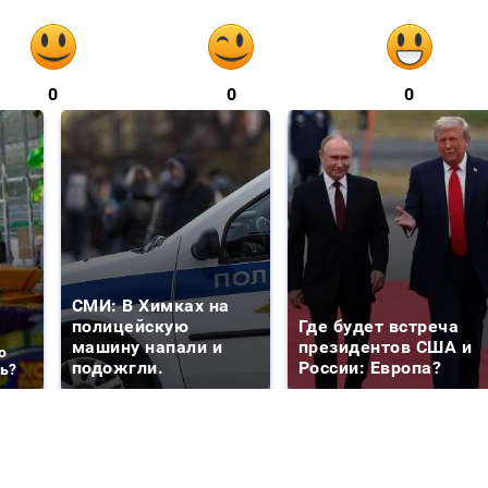
0
0
0
СМИ: В Химках на
полицейскую
Где будет встреча
машину напали и
президентов США и
о
подожгли.
России: Европа?
ть?