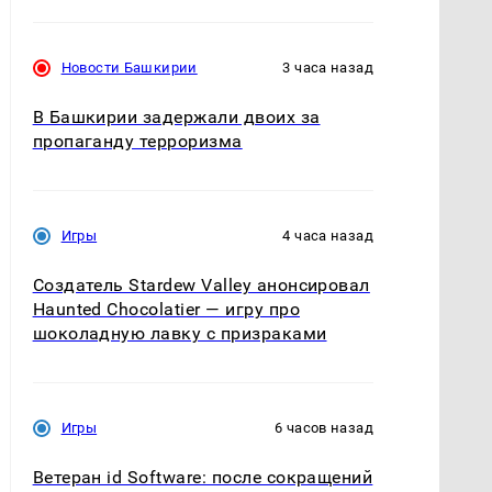
Новости Башкирии
3 часа назад
В Башкирии задержали двоих за
пропаганду терроризма
Игры
4 часа назад
Создатель Stardew Valley анонсировал
Haunted Chocolatier — игру про
шоколадную лавку с призраками
Игры
6 часов назад
Ветеран id Software: после сокращений