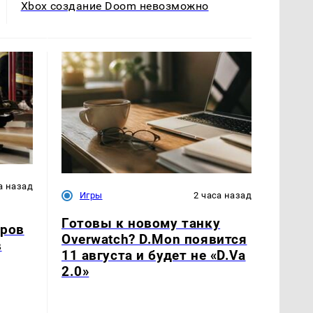
Xbox создание Doom невозможно
а назад
Игры
2 часа назад
Готовы к новому танку
аров
Overwatch? D.Mon появится
в
11 августа и будет не «D.Va
2.0»