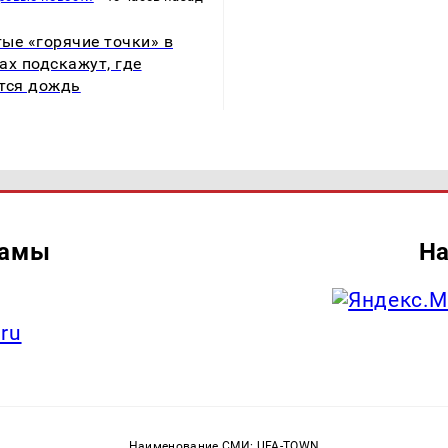
ые «горячие точки» в
ах подскажут, где
тся дождь
ламы
На
.ru
Наименование СМИ: UFA-TOWN