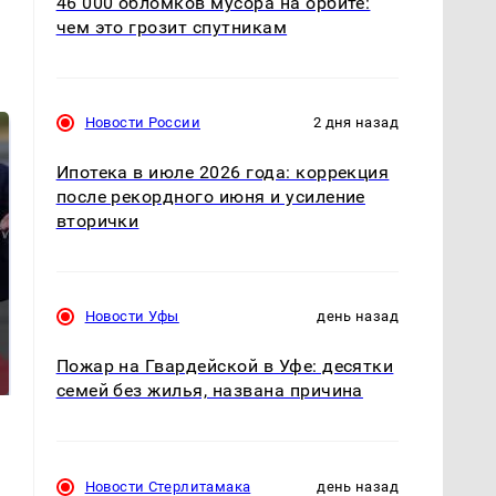
46 000 обломков мусора на орбите:
чем это грозит спутникам
Новости России
2 дня назад
Ипотека в июле 2026 года: коррекция
после рекордного июня и усиление
вторички
Новости Уфы
день назад
Такую зиму в России
На Урале из казны
никто не ждал: как
были украдены 18
Пожар на Гвардейской в Уфе: десятки
так?!
миллионов рублей
семей без жилья, названа причина
Новости Стерлитамака
день назад