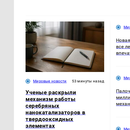
Ми
Новая
все л
впеча
Ми
Мировые новости
53 минуты назад
Палоч
Ученые раскрыли
милли
механизм работы
механ
серебряных
нанокатализаторов в
твердооксидных
элементах
Ми