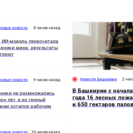
ровые новости
8 часов назад
 ИИ-модель пересчитала
едники мира: результаты
тляют
Новости Башкирии
2 час
ровые новости
9 часов назад
В Башкирии с начала
ники не размножались
года 16 лесных пож
он лет, а их генный
и 650 гектаров пало
изм остался рабочим
ровые новости
10 часов назад