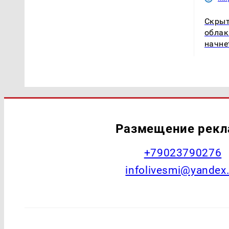
Скрыт
облак
начне
Размещение рек
+79023790276
infolivesmi@yandex