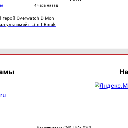
ры
4 часа назад
 герой Overwatch D.Mon
ил ультимейт Limit Break
ламы
На
.ru
Наименование СМИ: UFA-TOWN