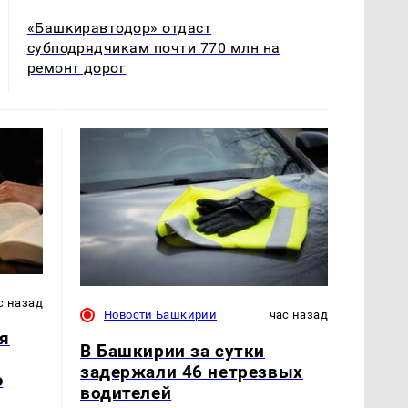
«Башкиравтодор» отдаст
субподрядчикам почти 770 млн на
ремонт дорог
с назад
Новости Башкирии
час назад
я
В Башкирии за сутки
задержали 46 нетрезвых
ю
водителей