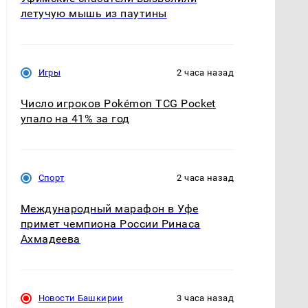
летучую мышь из паутины
Игры
2 часа назад
Число игроков Pokémon TCG Pocket
упало на 41% за год
Спорт
2 часа назад
Международный марафон в Уфе
примет чемпиона России Ринаса
Ахмадеева
Новости Башкирии
3 часа назад