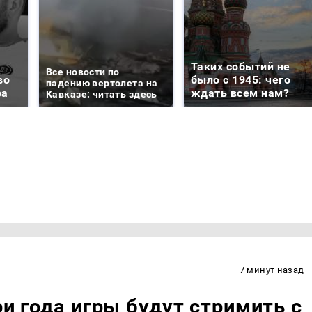
Таких событий не
Все новости по
во
было с 1945: чего
падению вертолета на
ра
ждать всем нам?
Кавказе: читать здесь
7 минут назад
ри года игры будут стримить с