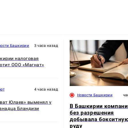
вости Башкирии
3 часа назад
кирии налоговая
отит ООО «Магнат»
орт
4 часа назад
Новости Башкирии
ча
ват Юлаев» выменял у
В Башкирии компани
анадца Бландизи
без разрешения
добывала бокситну
руду