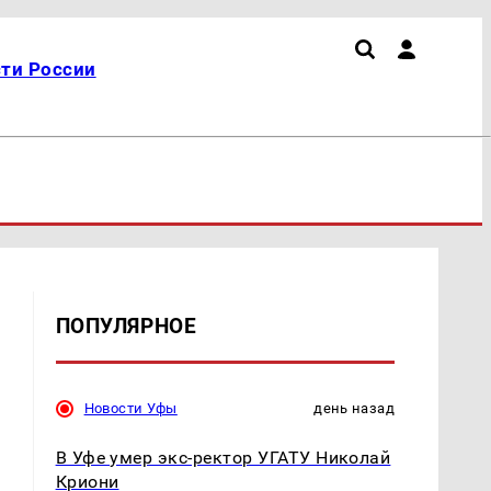
ти России
ПОПУЛЯРНОЕ
Новости Уфы
день назад
В Уфе умер экс-ректор УГАТУ Николай
Криони