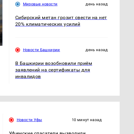
Мировые новости
день назад
Сибирский метан грозит свести на нет
СМИ: В Химках на
20% климатических усилий
полицейскую
В магазинах России
машину напали и
ажиотаж из-за этого
подожгли.
продукта: что купить?
Новости Башкирии
день назад
В Башкирии возобновили приём
заявлений на сертификаты для
инвалидов
Новости Уфы
10 минут назад
Уфимские спасатели вызволили