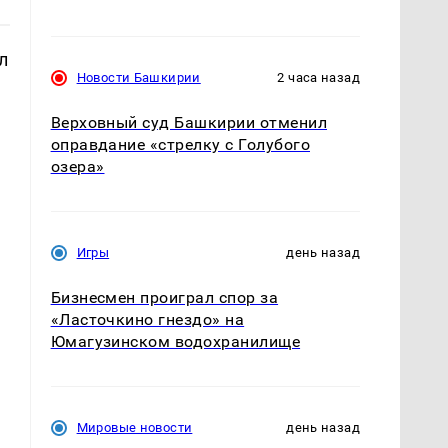
л
Новости Башкирии
2 часа назад
а
Верховный суд Башкирии отменил
оправдание «стрелку с Голубого
озера»
Игры
день назад
Бизнесмен проиграл спор за
«Ласточкино гнездо» на
Юмагузинском водохранилище
Мировые новости
день назад