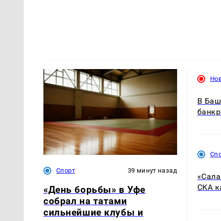
Но
В Баш
банкр
Сп
Спорт
39 минут назад
«Сала
СКА к
«День борьбы» в Уфе
собрал на татами
сильнейшие клубы и